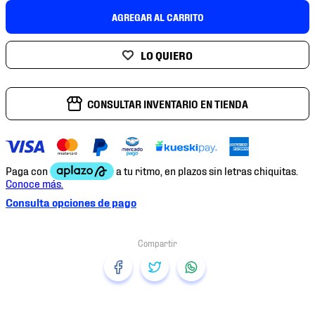
7
.
mochilas
AGREGAR AL CARRITO
8
.
chivas
9
.
tenis niño
10
.
tenis nike
CONSULTAR INVENTARIO EN TIENDA
Consulta opciones de pago