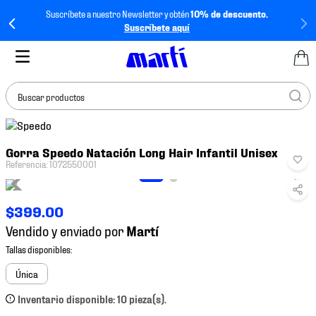
Suscríbete a nuestro Newsletter y obtén
10% de descuento.
Suscríbete aquí
Buscar productos
TÉRMINOS MÁS
Gorra Speedo Natación Long Hair Infantil Unisex
BUSCADOS
Referencia
:
1072550001
1
.
tenis mujer
2
.
tenis hombre
$
399
.
00
3
.
tenis
Vendido y enviado por
4
.
tenis futbol
5
.
mochila
Única
6
.
jersey
Inventario disponible: 10 pieza(s).