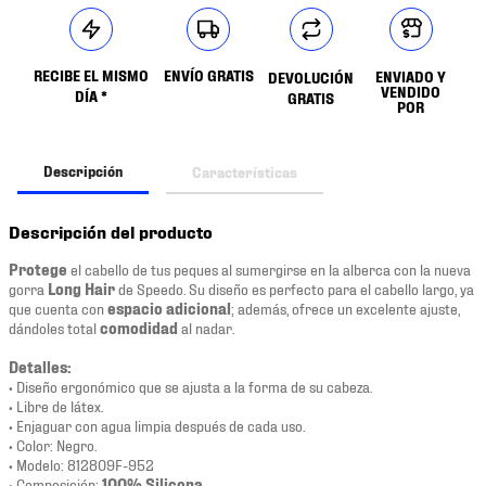
RECIBE EL MISMO
ENVÍO GRATIS
ENVIADO Y
DEVOLUCIÓN
VENDIDO
DÍA *
GRATIS
POR
Descripción
Características
Descripción del producto
Protege
el cabello de tus peques al sumergirse en la alberca con la nueva
gorra
Long Hair
de Speedo. Su diseño es perfecto para el cabello largo, ya
que cuenta con
espacio adicional
; además, ofrece un excelente ajuste,
dándoles total
comodidad
al nadar.
Detalles:
• Diseño ergonómico que se ajusta a la forma de su cabeza.
• Libre de látex.
• Enjaguar con agua limpia después de cada uso.
• Color: Negro.
• Modelo: 812809F-952
• Composición:
100% Silicona
.