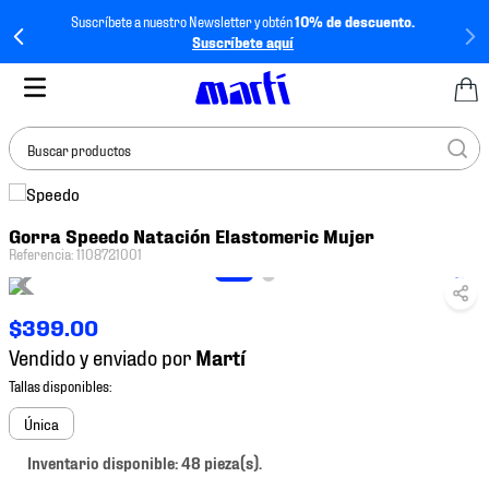
Suscríbete a nuestro Newsletter y obtén
10% de descuento.
Suscríbete aquí
Buscar productos
TÉRMINOS MÁS
Gorra Speedo Natación Elastomeric Mujer
BUSCADOS
Referencia
:
1108721001
1
.
tenis mujer
2
.
tenis hombre
$
399
.
00
3
.
tenis
Vendido y enviado por
4
.
tenis futbol
5
.
jersey
Única
6
.
mochila
Inventario disponible: 48 pieza(s).