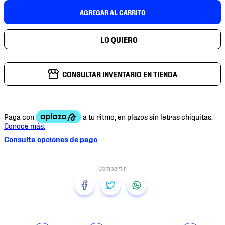
7
.
mochilas
AGREGAR AL CARRITO
8
.
chivas
9
.
tenis niño
10
.
tenis nike
CONSULTAR INVENTARIO EN TIENDA
Consulta opciones de pago