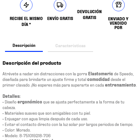
DEVOLUCIÓN
GRATIS
RECIBE EL MISMO
ENVÍO GRATIS
ENVIADO Y
VENDIDO
DÍA *
POR
Descripción
Características
Descripción del producto
Atrévete a nadar sin distracciones con la gorra
Elastomeric
de Speedo,
diseñada para brindarte un ajuste firme y total
comodidad
desde el
primer clavado. ¡No esperes más para superarte en cada
entrenamiento
.
Detalles:
• Diseño
ergonómico
que se ajusta perfectamente a la forma de tu
cabeza.
• Materiales suaves que son amigables con tu piel.
• Enjuagar con agua limpia después de cada uso.
• Evitar el contacto directo con la luz solar por largos periodos de tiempo.
• Color: Morado.
• Modelo: 8-751019218-706