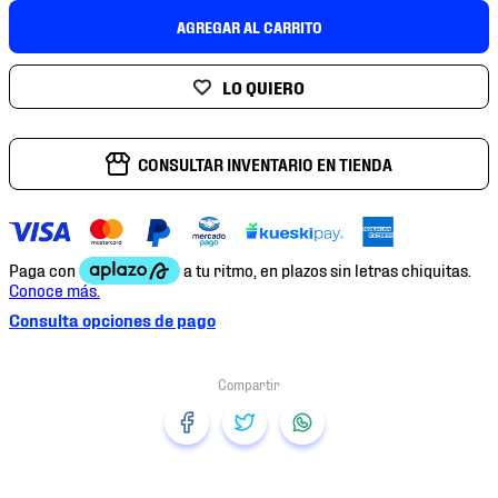
7
.
mochilas
AGREGAR AL CARRITO
8
.
chivas
9
.
tenis niño
10
.
tenis nike
CONSULTAR INVENTARIO EN TIENDA
Consulta opciones de pago