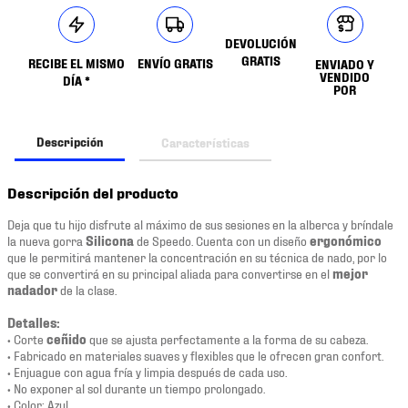
DEVOLUCIÓN
GRATIS
RECIBE EL MISMO
ENVÍO GRATIS
ENVIADO Y
VENDIDO
DÍA *
POR
Descripción
Características
Descripción del producto
Deja que tu hijo disfrute al máximo de sus sesiones en la alberca y bríndale
la nueva gorra
Silicona
de Speedo. Cuenta con un diseño
ergonómico
que le permitirá mantener la concentración en su técnica de nado, por lo
que se convertirá en su principal aliada para convertirse en el
mejor
nadador
de la clase.
Detalles:
• Corte
ceñido
que se ajusta perfectamente a la forma de su cabeza.
• Fabricado en materiales suaves y flexibles que le ofrecen gran confort.
• Enjuague con agua fría y limpia después de cada uso.
• No exponer al sol durante un tiempo prolongado.
• Color: Azul.