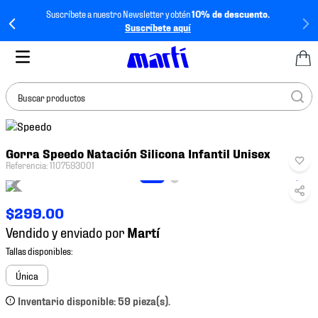
Suscríbete a nuestro Newsletter y obtén
10% de descuento.
Suscríbete aquí
Buscar productos
TÉRMINOS MÁS
Gorra Speedo Natación Silicona Infantil Unisex
BUSCADOS
Referencia
:
1107593001
1
.
tenis mujer
2
.
tenis hombre
$
299
.
00
3
.
tenis
Vendido y enviado por
4
.
tenis futbol
5
.
mochila
Única
6
.
jersey
Inventario disponible: 59 pieza(s).