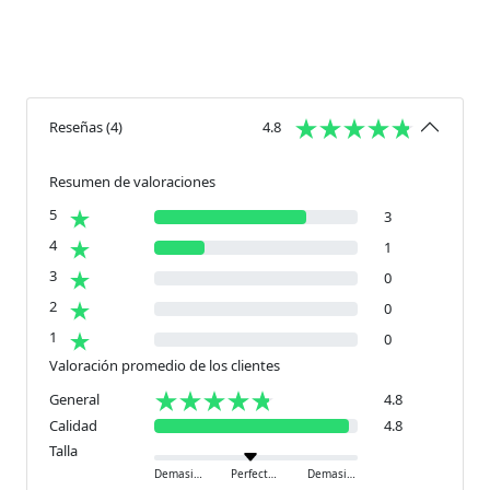
Reseñas
(
4
)
4.8
Resumen de valoraciones
5
3
4
1
3
0
2
0
1
0
Valoración promedio de los clientes
General
4.8
Calidad
4.8
Talla
Demasiado pequeño
Perfecto
Demasiado grande