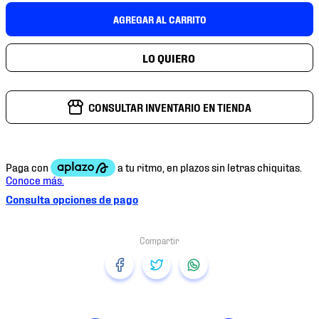
7
.
mochilas
AGREGAR AL CARRITO
8
.
chivas
9
.
tenis niño
10
.
tenis nike
CONSULTAR INVENTARIO EN TIENDA
Consulta opciones de pago