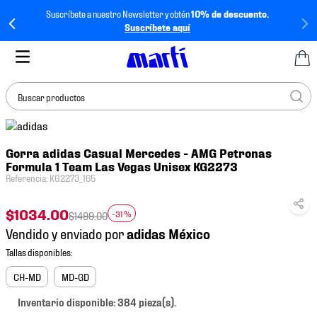
Suscríbete a nuestro Newsletter y obtén
10% de descuento.
Suscríbete aquí
Buscar productos
TÉRMINOS MÁS
Gorra adidas Casual Mercedes - AMG Petronas
BUSCADOS
Formula 1 Team Las Vegas Unisex KG2273
1
.
tenis mujer
Referencia
:
KG2273_165
2
.
tenis hombre
$
1034
.
00
-
31 %
$
1499
.
00
3
.
tenis
Vendido y enviado por
4
.
tenis futbol
5
.
jersey
CH-MD
MD-GD
6
.
mochila
Inventario disponible: 384 pieza(s).