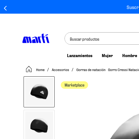
Suscr
Buscar productos
Lanzamientos
Mujer
Hombre
TÉRMINOS MÁS BUSCADOS
Accesorios
Gorras de natación
Gorro Cressi Nataci
1
.
tenis mujer
2
.
tenis hombre
Marketplace
3
.
tenis
4
.
tenis futbol
5
.
mochila
6
.
jersey
7
.
mochilas