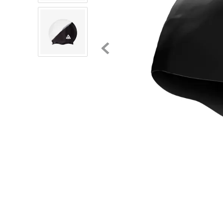
8
.
tenis niño
9
.
chivas
10
.
tenis nike