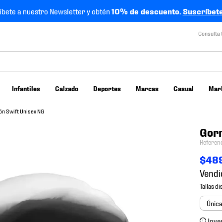
íbete a nuestro Newsletter y obtén
10% de descuento.
Suscríbete
Consulta 
Infantiles
Calzado
Deportes
Marcas
Casual
Mar
ón Swift Unisex NG
Gorr
Referen
$
48
Vendi
Únic
Inve