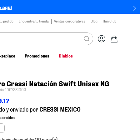
 aquí
tu pedido
Encuentra tu tienda
Ventas corporativas
Blog
Run Club
ketplace
Promociones
Diablos
o Cressi Natación Swift Unisex NG
cia
:
1097331002
9
.
17
do y enviado por
a
ntario disponible: 110 pieza(s).