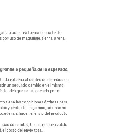
ojado o con otra forma de maltrato.
or uso de maquillaje, tierra, arena,
s grande o pequeña de lo esperado.
o de retorno al centro de distribución
existir un segundo cambio en el mismo
ío tendrá que ser absorbido por el
cto tiene las condiciones óptimas para
ales y protector higiénico, además no
rocederá a hacer el envío del producto
íticas de cambio, Cressi no hará válido
el costo del envío total.