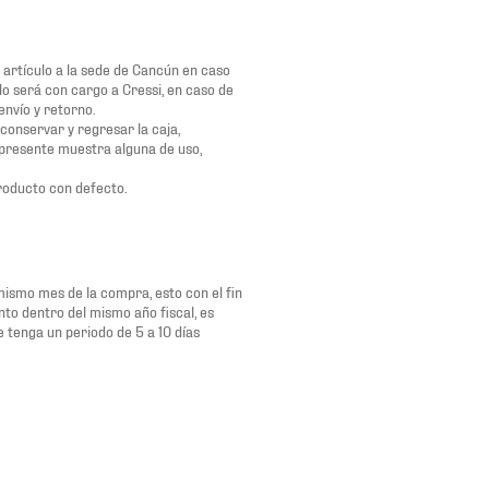
l artículo a la sede de Cancún en caso
ulo será con cargo a Cressi, en caso de
envío y retorno.
conservar y regresar la caja,
o presente muestra alguna de uso,
roducto con defecto.
 mismo mes de la compra, esto con el fin
nto dentro del mismo año fiscal, es
e tenga un periodo de 5 a 10 días