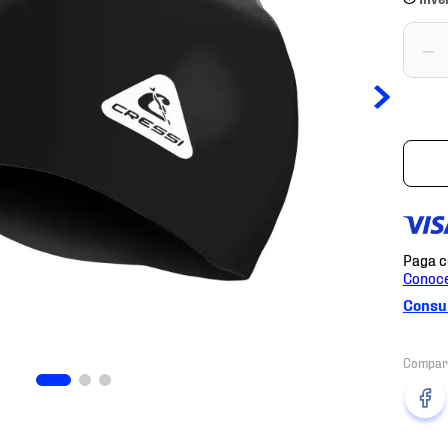
－
Consul