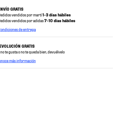
ENVÍO GRATIS
edidos vendidos por martí
1-3 días hábiles
edidos vendidos por adidas
7-10 días hábiles
ondiciones de entrega
EVOLUCIÓN GRATIS
 no te gusta o no te queda bien, devuélvelo
onoce más información