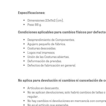
Especificaciones:
Dimensiones 23x11x2 (cm).
Peso 88 g.
Condiciones aplicables para cambios físicos por defecto
Desprendimiento de Componentes.
Agujero pequeño de fábrica.
Costuras descosidas.
Logos mal impresos.
Unión de las Costuras abiertas.
Deformación de prendas.
Defectos de fabricación en general.
No aplica para devolución ni cambios ni cancelación de 
Artículos en descuento.
No se aplican devoluciones, solo habrá cambios de tallas o
regular.
No hay cambios ni devoluciones en mercancía con compra
No es el artículo que esperaba.