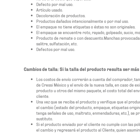
Defecto por mal uso.
Artículo usado.
Decoloración de productos.
Productos dañados intencionalmente o por mal uso.
El empaque no tiene etiquetas o éstas no son originales.
El empaque se encuentre roto, rayado, golpeado, sucio, m
Producto de remate o con descuento.Manchas provocadas p
salitre, sulfatación, etc.
Defectos por mal uso.
Cambios de talla: Si la talla del producto resulta ser má
Los costos de envío correrán a cuenta del comprador, tant
de Cressi México y el envío de la nueva talla, en caso de 
producto u otros del mismo paquete, el costo total del env
cliente.
Una vez que se reciba el producto y verifique que el produ
el cambio (estado del producto, empaque, etiquetas origin
tenga señales de uso, maltrato, enmendaduras, etc.), se p
sustituto.
Si el producto enviado por el cliente no cumple con las pol
el cambio y regresará el producto al Cliente, quien asumirá 