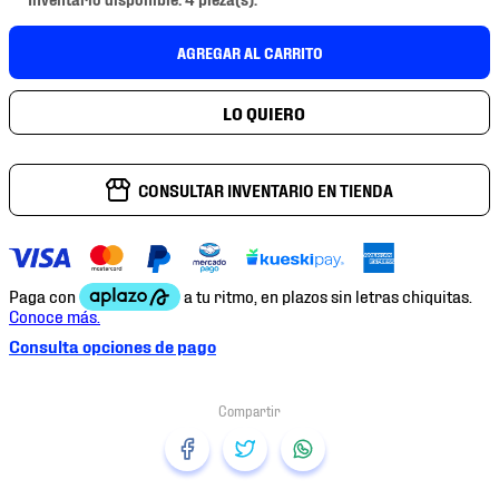
7
.
mochilas
8
.
chivas
AGREGAR AL CARRITO
9
.
tenis niño
10
.
tenis nike
CONSULTAR INVENTARIO EN TIENDA
Consulta opciones de pago