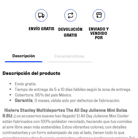
ENVÍO GRATIS
ENVIADO Y
DEVOLUCIÓN
VENDIDO
GRATIS
POR
Descripción
Características
Descripción del producto
Envío gratis.
Tiempo de entrega de 5 a 10 días hábiles según la zona de entrega.
Cobertura: 95% del país México.
Garantía
: 3 meses, válida solo por defectos de fabricación.
Hielera Stanley Multideportes The All Day Julienne Mini Bolsa
6.8Lt
¡Los accesorios suaves han llegado! El All Day Julienne Mini Cooler
están fabricados con 100% poliéster reciclado, haciendo que tus comidas
al aire libre sean más sostenibles. Estos vibrantes colores, con detalles
contrastantes y un forro estampado de oso al lado, tienen todo lo que
necesitas para citas de picnic, caminatas urbanas y noches con amigos. Sal