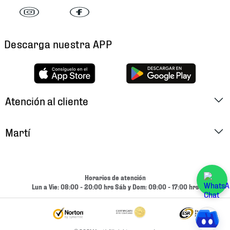
Descarga nuestra APP
Atención al cliente
Factura Electrónica
Martí
Preguntas Frecuentes
Historia
Métodos de Pago
Ubica tu Tienda
Horarios de atención
Cambios y Devoluciones
Lun a Vie: 08:00 - 20:00 hrs Sáb y Dom: 09:00 - 17:00 hrs
Aviso de Privacidad
Contacto
Términos y Condiciones
Condiciones de Entrega