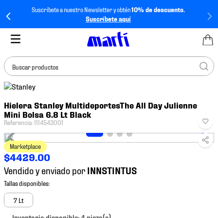
Suscríbete a nuestro Newsletter y obtén
10% de descuento.
Suscríbete aquí
Buscar productos
TÉRMINOS MÁS
Hielera Stanley MultideportesThe All Day Julienne
BUSCADOS
Mini Bolsa 6.8 Lt Black
1
.
tenis mujer
Referencia
:
1114543001
2
.
tenis hombre
Marketplace
3
.
tenis
$
4429
.
00
Vendido y enviado por
4
.
tenis futbol
5
.
jersey
7 Lt
6
.
mochila
Inventario disponible: 4 pieza(s).