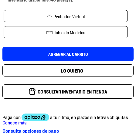
7
.
mochilas
8
.
chivas
Probador Virtual
9
.
tenis niño
Tabla de Medidas
10
.
tenis nike
AGREGAR AL CARRITO
CONSULTAR INVENTARIO EN TIENDA
Consulta opciones de pago