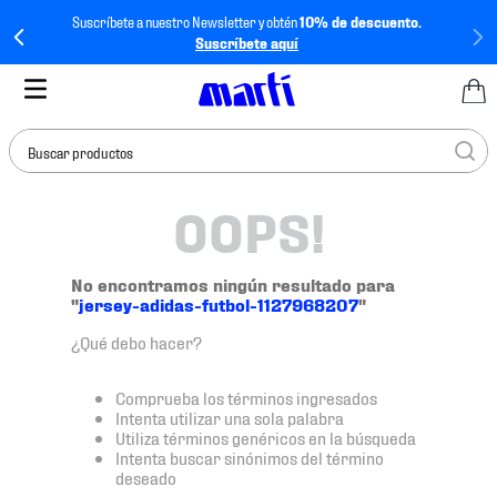
Suscríbete a nuestro Newsletter y obtén
10% de descuento.
Suscríbete aquí
Buscar productos
OOPS!
TÉRMINOS MÁS
BUSCADOS
1
.
tenis mujer
No encontramos ningún resultado para
"
jersey-adidas-futbol-1127968207
"
2
.
tenis hombre
¿Qué debo hacer?
3
.
tenis
4
.
tenis futbol
Comprueba los términos ingresados
Intenta utilizar una sola palabra
5
.
jersey
Utiliza términos genéricos en la búsqueda
Intenta buscar sinónimos del término
6
.
mochila
deseado