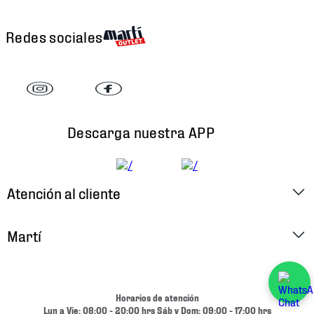
Redes sociales
Descarga nuestra APP
Atención al cliente
Factura Electrónica
Martí
Preguntas Frecuentes
Historia
Métodos de Pago
Ubica tu Tienda
Horarios de atención
Cambios y Devoluciones
Lun a Vie: 08:00 - 20:00 hrs Sáb y Dom: 09:00 - 17:00 hrs