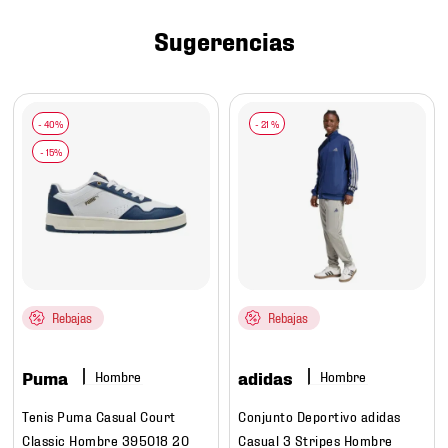
7
.
mochilas
Sugerencias
8
.
chivas
9
.
tenis niño
10
.
tenis nike
-
21 %
Rebajas
Rebajas
Puma
adidas
Hombre
Hombre
Tenis Puma Casual Court
Conjunto Deportivo adidas
Classic Hombre 395018 20
Casual 3 Stripes Hombre