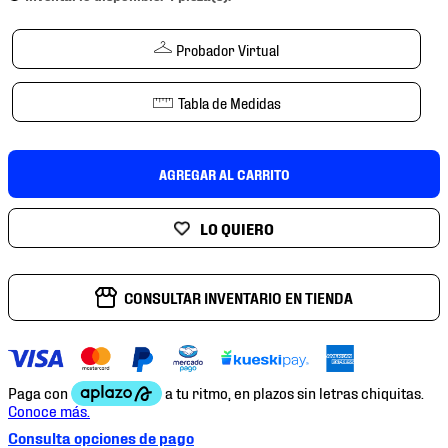
7
.
mochilas
8
.
chivas
Probador Virtual
9
.
tenis niño
Tabla de Medidas
10
.
tenis nike
AGREGAR AL CARRITO
CONSULTAR INVENTARIO EN TIENDA
Consulta opciones de pago