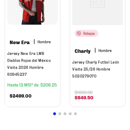
Rebajas
New Era
Hombre
Charly
Hombre
Jersey New Era LMB
Diablos Rojos del México
Jersey Charly Futbol León
Visita 2026 Hombre
Visita 25/26 Hombre
60945237
5020279070
12
$
208
.
25
$
1699
.
00
$
2499
.
00
$
849
.
50