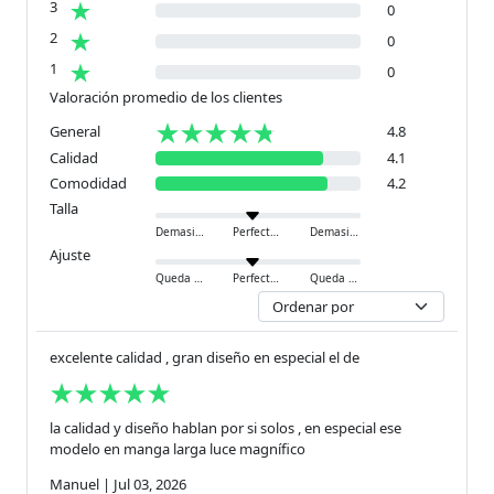
3
0
2
0
1
0
Valoración promedio de los clientes
General
4.8
Calidad
4.1
Comodidad
4.2
Talla
Demasiado pequeño
Perfecto
Demasiado grande
Ajuste
Queda ajustado
Perfecto
Queda holgado
excelente calidad , gran diseño en especial el de
la calidad y diseño hablan por si solos , en especial ese
modelo en manga larga luce magnífico
Manuel
|
Jul 03, 2026