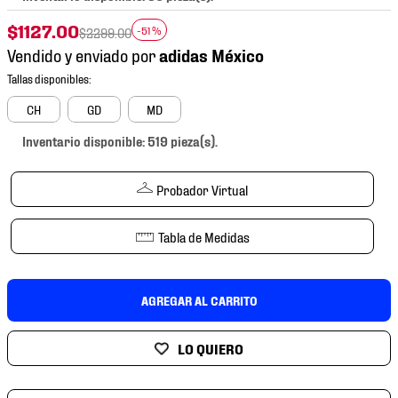
7
.
mochilas
$
1127
.
00
-
51 %
$
2299
.
00
8
.
chivas
Vendido y enviado por
9
.
tenis niño
10
.
tenis nike
CH
GD
MD
Inventario disponible: 519 pieza(s).
Probador Virtual
Tabla de Medidas
AGREGAR AL CARRITO