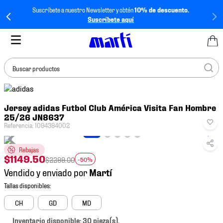
Suscríbete a nuestro Newsletter y obtén
10% de descuento.
Suscríbete aquí
Buscar productos
TÉRMINOS MÁS
Jersey adidas Futbol Club América Visita Fan Hombre
BUSCADOS
25/26 JN8637
1
.
tenis mujer
Referencia
:
1094384002
2
.
tenis hombre
Rebajas
$
1149
.
50
3
.
tenis
$
2299
.
00
-50%
Vendido y enviado por
4
.
tenis futbol
5
.
mochila
CH
GD
MD
6
.
jersey
Inventario disponible: 30 pieza(s).