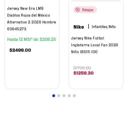
Jersey New Era LMB
Rebajas
Diablos Rojos del México
Alternativo 2 2026 Hombre
Nike
Infantiles, Niño
60945273
Jersey Nike Futbol
12
$
208
.
25
Inglaterra Local Fan 2026
$
2499
.
00
Niño IB5111-100
$
1799
.
00
$
1259
.
30