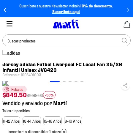
Suscríbete a nuestro Newsletter y obtén
10% de descuento.
Suscríbete aquí
Buscar productos
TÉRMINOS MÁS
Jersey adidas Futbol Liverpool FC Local Fan 25/26
BUSCADOS
Infantil Unisex JV6423
1
.
tenis mujer
Referencia
:
1095401002
2
.
tenis hombre
Rebajas
$
849
.
50
3
.
tenis
$
1699
.
00
-50%
Vendido y enviado por
4
.
tenis futbol
5
.
mochila
11-12 Años
13-14 Años
15-16 Años
9-10 Años
6
.
jersey
Inventario disponible: 1 pieza(s).