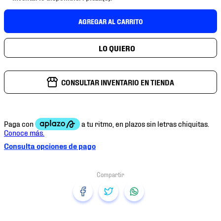
7
.
mochilas
AGREGAR AL CARRITO
8
.
chivas
9
.
tenis niño
10
.
tenis nike
CONSULTAR INVENTARIO EN TIENDA
Consulta opciones de pago