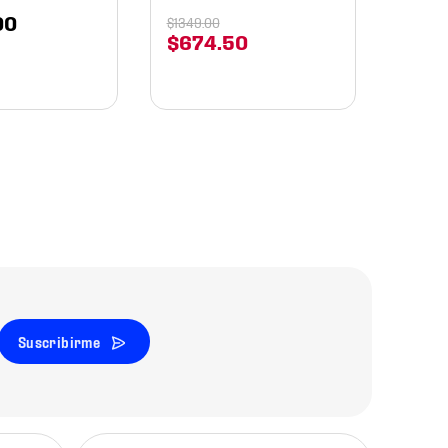
00
$
1349
.
00
$
674
.
50
Suscribirme