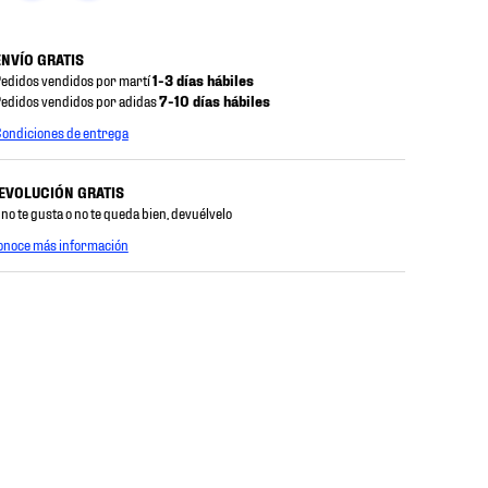
ENVÍO GRATIS
edidos vendidos por martí
1-3 días hábiles
edidos vendidos por adidas
7-10 días hábiles
ondiciones de entrega
EVOLUCIÓN GRATIS
 no te gusta o no te queda bien, devuélvelo
onoce más información