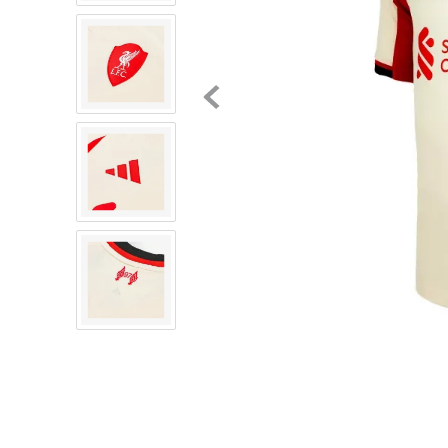
8
.
chivas
9
.
tenis niño
10
.
tenis nike