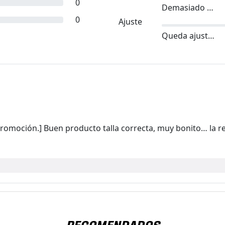
0
Demasiado pequeño
0
Ajuste
Queda ajustado
romoción.] Buen producto talla correcta, muy bonito… la r
RECOMENDADOS