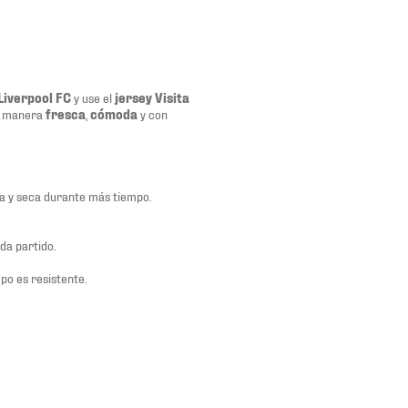
Liverpool FC
y use el
jersey Visita
de manera
fresca
,
cómoda
y con
ca y seca durante más tiempo.
da partido.
mpo es resistente.