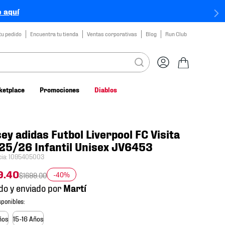
 aquí
tu pedido
Encuentra tu tienda
Ventas corporativas
Blog
Run Club
ketplace
Promociones
Diablos
ey adidas Futbol Liverpool FC Visita
25/26 Infantil Unisex JV6453
cia
:
1095405003
9
.
40
-40%
$
1699
.
00
do y enviado por
ños
15-16 Años