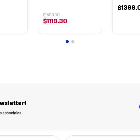
$
1399
.
$
1599
.
00
$
1119
.
30
wsletter!
s especiales