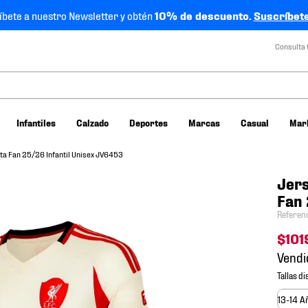
íbete a nuestro Newsletter y obtén
10% de descuento.
Suscríbete
Consulta 
Infantiles
Calzado
Deportes
Marcas
Casual
Mar
ita Fan 25/26 Infantil Unisex JV6453
Jers
Fan 
Referen
$
101
Vendi
13-14 A