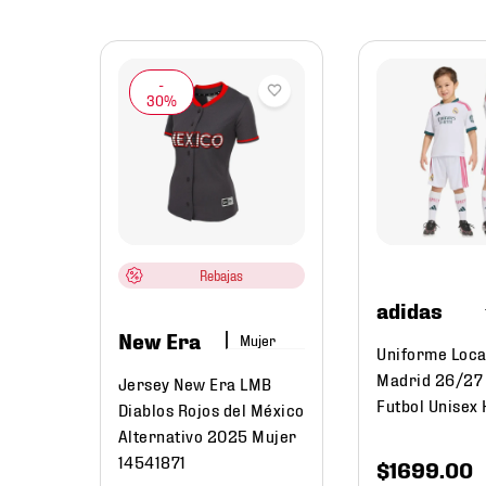
bol
Rebajas
adidas
New Era
Mujer
Uniforme Loca
Madrid 26/27
Jersey New Era LMB
Futbol Unisex
Diablos Rojos del México
Alternativo 2025 Mujer
14541871
$
1699
.
00