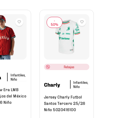
Nike
Jerse
Chels
25/26 
Rebajas
HJ52
Infantiles,
a
Niño
Infantiles,
Charly
$
1599
.
Niño
$
95
w Era LMB
jos del México
Jersey Charly Futbol
26 Niño
Santos Tercero 25/26
8
Niño 5020416100