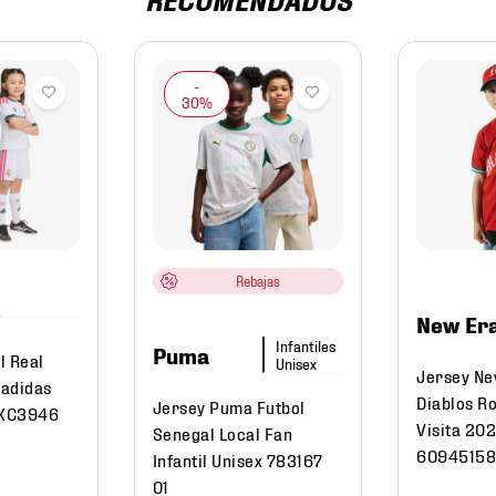
Rebajas
New Er
Puma
l Real
Jersey Ne
 adidas
Diablos Ro
Jersey Puma Futbol
 KC3946
Visita 20
Senegal Local Fan
6094515
Infantil Unisex 783167
01