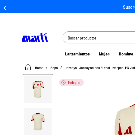
Suscr
Buscar productos
Lanzamientos
Mujer
Hombre
TÉRMINOS MÁS BUSCADOS
Ropa
Jerseys
Jersey adidas Futbol Liverpool FC Vis
1
.
tenis mujer
2
.
tenis hombre
Rebajas
3
.
tenis
4
.
tenis futbol
5
.
jersey
6
.
mochila
7
.
mochilas