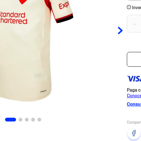
Inve
－
Consul