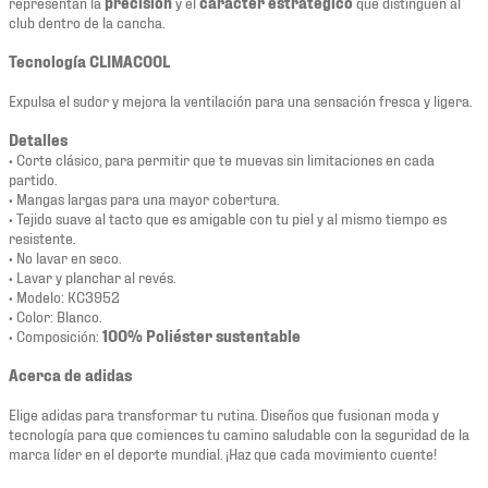
representan la
precisión
y el
carácter estratégico
que distinguen al
club dentro de la cancha.
Tecnología CLIMACOOL
Expulsa el sudor y mejora la ventilación para una sensación fresca y ligera.
Detalles
• Corte clásico, para permitir que te muevas sin limitaciones en cada
partido.
• Mangas largas para una mayor cobertura.
• Tejido suave al tacto que es amigable con tu piel y al mismo tiempo es
resistente.
• No lavar en seco.
• Lavar y planchar al revés.
• Modelo: KC3952
• Color: Blanco.
• Composición:
100% Poliéster sustentable
Acerca de adidas
Elige adidas para transformar tu rutina. Diseños que fusionan moda y
tecnología para que comiences tu camino saludable con la seguridad de la
marca líder en el deporte mundial. ¡Haz que cada movimiento cuente!