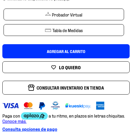
7
.
mochilas
8
.
chivas
Probador Virtual
9
.
tenis niño
Tabla de Medidas
10
.
tenis nike
AGREGAR AL CARRITO
CONSULTAR INVENTARIO EN TIENDA
Consulta opciones de pago