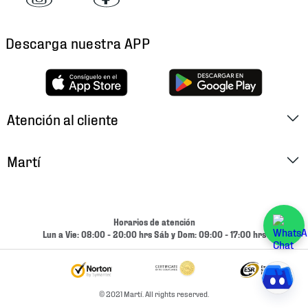
Descarga nuestra APP
Atención al cliente
Factura Electrónica
Martí
Preguntas Frecuentes
Historia
Métodos de Pago
Ubica tu Tienda
Horarios de atención
Cambios y Devoluciones
Lun a Vie: 08:00 - 20:00 hrs Sáb y Dom: 09:00 - 17:00 hrs
Aviso de Privacidad
Contacto
Términos y Condiciones
Condiciones de Entrega
© 2021 Martí. All rights reserved.
Promociones