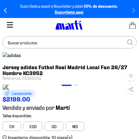
Suscríbete a nuestro Newsletter y obtén
10% de descuento.
Suscríbete aquí
Buscar productos
TÉRMINOS MÁS
Jersey adidas Futbol Real Madrid Local Fan 26/27
BUSCADOS
Hombre KC3952
1
.
tenis mujer
Referencia
:
1115255002
2
.
tenis hombre
Lanzamiento
$
2199
.
00
3
.
tenis
Vendido y enviado por
4
.
tenis futbol
5
.
mochila
CH
EGD
GD
MD
6
.
jersey
Inventario disponible: 10 pieza(s).