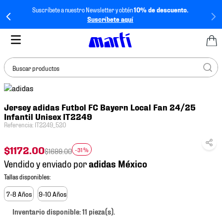
Suscríbete a nuestro Newsletter y obtén
10% de descuento.
Suscríbete aquí
Buscar productos
TÉRMINOS MÁS
Jersey adidas Futbol FC Bayern Local Fan 24/25
BUSCADOS
Infantil Unisex IT2249
1
.
tenis mujer
Referencia
:
IT2249_520
2
.
tenis hombre
$
1172
.
00
-
31 %
$
1699
.
00
3
.
tenis
Vendido y enviado por
4
.
tenis futbol
5
.
jersey
7-8 Años
9-10 Años
6
.
mochila
Inventario disponible: 11 pieza(s).