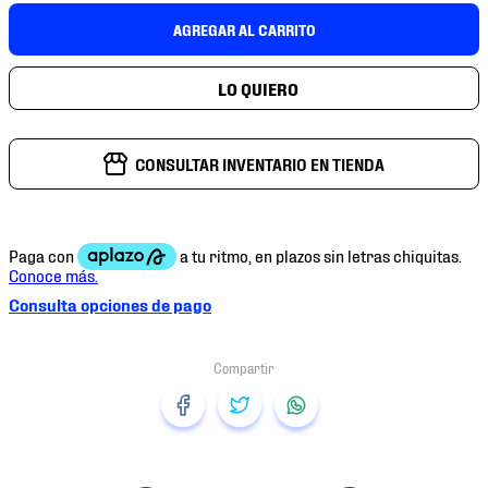
7
.
mochilas
AGREGAR AL CARRITO
8
.
chivas
9
.
tenis niño
10
.
tenis nike
CONSULTAR INVENTARIO EN TIENDA
Consulta opciones de pago