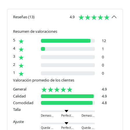
Reseñas
(
13
)
4.9
Resumen de valoraciones
5
12
4
1
3
0
2
0
1
0
Valoración promedio de los clientes
General
4.9
Calidad
4.9
Comodidad
4.8
Talla
Demasiado pequeño
Perfecto
Demasiado grande
Ajuste
Queda ajustado
Perfecto
Queda holgado