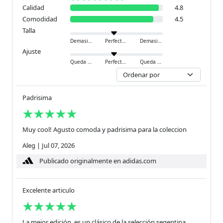
Calidad
4.8
Comodidad
4.5
Talla
Demasiado pequeño
Perfecto
Demasiado grande
Ajuste
Queda ajustado
Perfecto
Queda holgado
Padrisima
Muy cool! Agusto comoda y padrisima para la coleccion
Aleg
|
Jul 07, 2026
Publicado originalmente en adidas.com
Excelente articulo
La mejor edición, es un clásico de la selección segentina