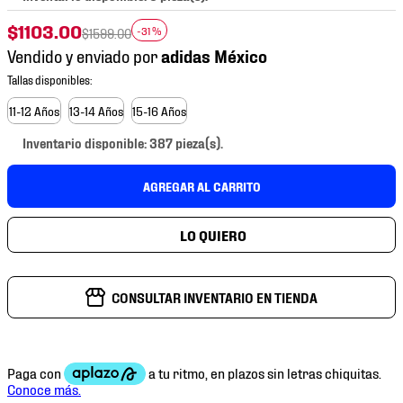
7
.
mochilas
$
1103
.
00
-
31 %
$
1599
.
00
8
.
chivas
Vendido y enviado por
9
.
tenis niño
10
.
tenis nike
11-12 Años
13-14 Años
15-16 Años
Inventario disponible: 387 pieza(s).
AGREGAR AL CARRITO
CONSULTAR INVENTARIO EN TIENDA