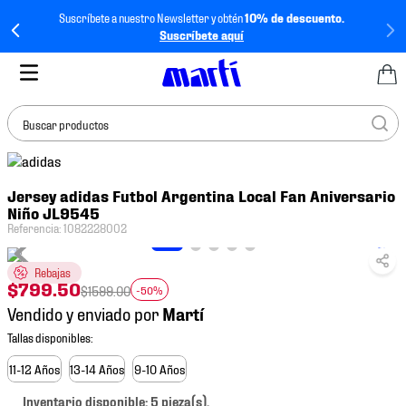
Suscríbete a nuestro Newsletter y obtén
10% de descuento.
Suscríbete aquí
Buscar productos
TÉRMINOS MÁS
Jersey adidas Futbol Argentina Local Fan Aniversario
BUSCADOS
Niño JL9545
1
.
tenis mujer
Referencia
:
1082228002
2
.
tenis hombre
Rebajas
$
799
.
50
3
.
tenis
$
1599
.
00
-50%
Vendido y enviado por
4
.
tenis futbol
5
.
mochila
11-12 Años
13-14 Años
9-10 Años
6
.
jersey
Inventario disponible: 5 pieza(s).