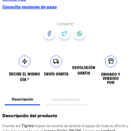
Consulta opciones de pago
DEVOLUCIÓN
GRATIS
RECIBE EL MISMO
ENVÍO GRATIS
ENVIADO Y
VENDIDO
DÍA *
POR
Descripción
Características
Descripción del producto
Cuando los
Tigres
toquen la cancha se sentirá el apoyo de toda su afición y
más si tu pequeño usa el
jersey Visita 25/26
. Llénalo de
confort
,