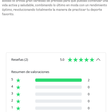
adidas te brinda gran variedad de prendas para que puedas comenzar una
vida activa y saludable, combinando lo último en moda con un rendimiento
óptimo, revolucionando totalmente la manera de practicar tu deporte
favorito.
Reseñas
(
2
)
5.0
Resumen de valoraciones
5
2
4
0
3
0
2
0
1
0