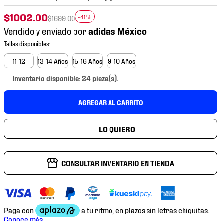
7
.
chivas
$
1002
.
00
-
41 %
$
1699
.
00
8
.
mochilas
Vendido y enviado por
9
.
tenis niño
10
.
tenis nike
11-12
13-14 Años
15-16 Años
9-10 Años
Inventario disponible: 24 pieza(s).
AGREGAR AL CARRITO
CONSULTAR INVENTARIO EN TIENDA