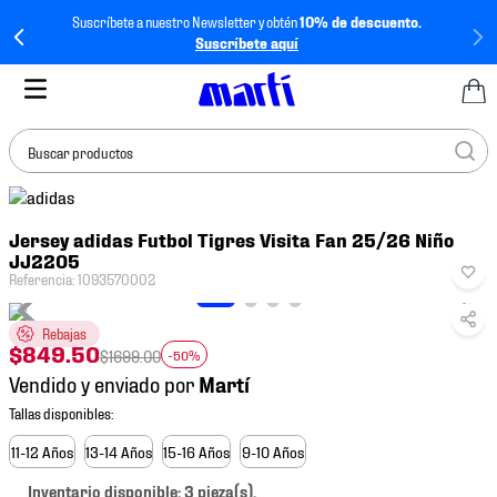
Suscríbete a nuestro Newsletter y obtén
10% de descuento.
Suscríbete aquí
Buscar productos
TÉRMINOS MÁS
Jersey adidas Futbol Tigres Visita Fan 25/26 Niño
BUSCADOS
JJ2205
1
.
tenis mujer
Referencia
:
1093570002
2
.
tenis hombre
Rebajas
$
849
.
50
3
.
tenis
$
1699
.
00
-50%
Vendido y enviado por
4
.
tenis futbol
5
.
jersey
11-12 Años
13-14 Años
15-16 Años
9-10 Años
6
.
mochila
Inventario disponible: 3 pieza(s).