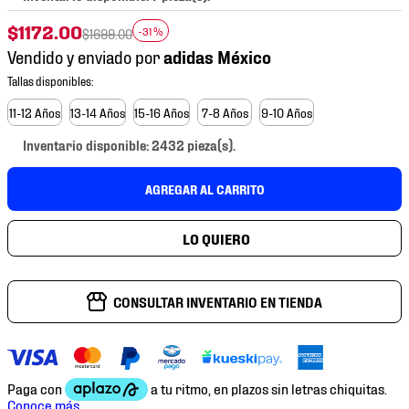
7
.
mochilas
$
1172
.
00
-
31 %
$
1699
.
00
8
.
chivas
Vendido y enviado por
9
.
tenis niño
10
.
tenis nike
11-12 Años
13-14 Años
15-16 Años
7-8 Años
9-10 Años
Inventario disponible: 2432 pieza(s).
AGREGAR AL CARRITO
CONSULTAR INVENTARIO EN TIENDA