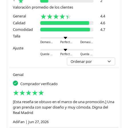
2
Valoración promedio de los clientes
General
4.4
Calidad
4.6
Comodidad
4.7
Talla
Demasiado pequeño
Perfecto
Demasiado grande
Ajuste
Queda ajustado
Perfecto
Queda holgado
Genial
Comprador verificado
[Esta reseña se obtuvo en el marco de una promoción.] Una
gran prenda con super diseño y muy cómoda. Digna del
Real Madrid
AdiFan
|
Jun 27, 2026