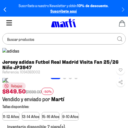
Suscríbete a nuestro Newsletter y obtén
10% de descuento.
Suscríbete aquí
Buscar productos
TÉRMINOS MÁS
Jersey adidas Futbol Real Madrid Visita Fan 25/26
BUSCADOS
Niño JP3947
1
.
tenis mujer
Referencia
:
1094383002
2
.
tenis hombre
Rebajas
$
849
.
50
3
.
tenis
$
1699
.
00
-50%
Vendido y enviado por
4
.
tenis futbol
5
.
mochila
11-12 Años
13-14 Años
15-16 Años
9-10 Años
6
.
jersey
Inventario disponible: 7 pieza(s).