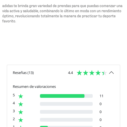
adidas te brinda gran variedad de prendas para que puedas comenzar una
vida activa y saludable, combinando lo último en moda con un rendimiento
óptimo, revolucionando totalmente la manera de practicar tu deporte
favorito.
Reseñas
(
13
)
4.4
Resumen de valoraciones
5
11
4
0
3
0
2
0
1