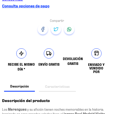
Consulta opciones de pago
DEVOLUCIÓN
GRATIS
RECIBE EL MISMO
ENVÍO GRATIS
ENVIADO Y
VENDIDO
DÍA *
POR
Descripción
Características
Descripción del producto
Los
Merengues
y su afición tienen noches memorables en la historia.
Inspirada en esas grandes veladas llega el
jersey Real Madrid Visita