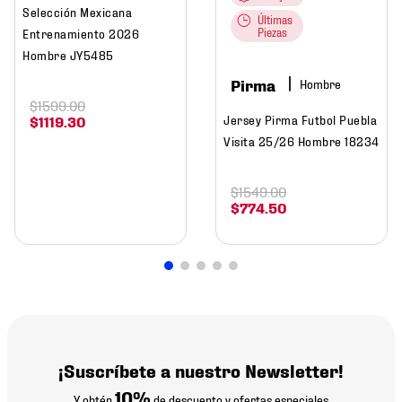
Selección Mexicana
Últimas
Entrenamiento 2026
Piezas
Hombre JY5485
Pirma
Hombre
$
1599
.
00
Jersey Pirma Futbol Puebla
$
1119
.
30
Visita 25/26 Hombre 18234
$
1549
.
00
$
774
.
50
¡Suscríbete a nuestro Newsletter!
10%
Y obtén
de descuento y ofertas especiales