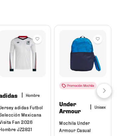
Reba
adidas
Hombre
Under
Puma
Jersey adidas Futbol
Armour
Selección Mexicana
Tenis P
Visita Fan 2026
Mochila Under
Court C
Hombre JZ2821
Armour Casual
395018