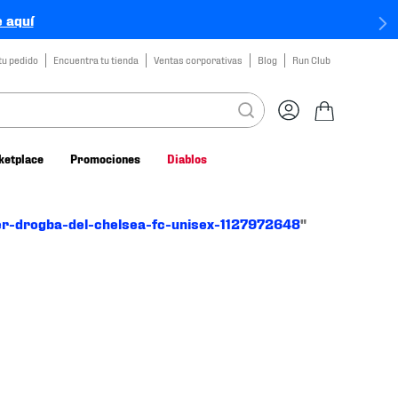
 aquí
tu pedido
Encuentra tu tienda
Ventas corporativas
Blog
Run Club
ketplace
Promociones
Diablos
ier-drogba-del-chelsea-fc-unisex-1127972648
"