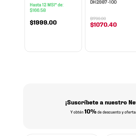
DH2987-100
12
$
166
.
58
$
1799
.
00
$
1999
.
00
$
1070
.
40
¡Suscríbete a nuestro Ne
10%
Y obtén
de descuento y oferta