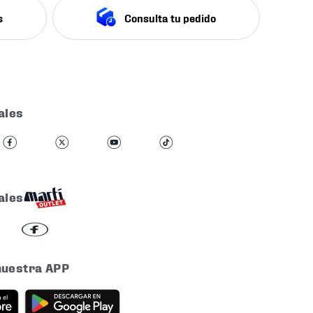
s
Consulta tu pedido
ales
ales
nuestra APP