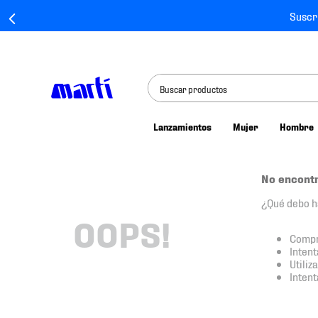
Suscr
Buscar productos
Lanzamientos
Mujer
Hombre
TÉRMINOS MÁS BUSCADOS
1
.
tenis mujer
No encontr
2
.
tenis hombre
¿Qué debo 
3
.
tenis
OOPS!
Compr
4
.
tenis futbol
Intent
Utiliz
5
.
mochila
Inten
6
.
jersey
7
.
mochilas