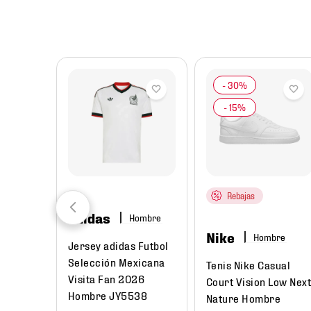
8
.
chivas
9
.
tenis niño
10
.
tenis nike
Rebajas
adidas
Hombre
Nike
Hombre
Jersey adidas Futbol
Selección Mexicana
Tenis Nike Casual
Visita Fan 2026
Court Vision Low Nex
Hombre JY5538
Nature Hombre