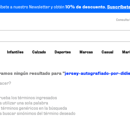
íbete a nuestro Newsletter y obtén
10% de descuento.
Suscríbete
Consulta 
Infantiles
Calzado
Deportes
Marcas
Casual
Mar
amos ningún resultado para "
jersey-autografiado-por-did
hacer?
ueba los términos ingresados
a utilizar una sola palabra
a términos genéricos en la búsqueda
ta buscar sinónimos del término deseado