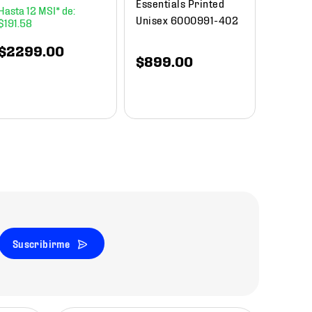
Essentials Printed
12
Unisex 6000991-402
$
191
.
58
$
1649
.
00
$
840
$
2299
.
00
$
899
.
00
Suscribirme