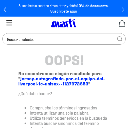
Suscríbete a nuestro Newsletter y obtén
10% de descuento.
Suscríbete aquí
Buscar productos
OOPS!
TÉRMINOS MÁS
BUSCADOS
1
.
tenis mujer
No encontramos ningún resultado para
"
jersey-autografiado-por-el-equipo-del-
2
.
tenis hombre
liverpool-fc-unisex--1127972653
"
3
.
tenis
¿Qué debo hacer?
4
.
tenis futbol
Comprueba los términos ingresados
5
.
mochila
Intenta utilizar una sola palabra
Utiliza términos genéricos en la búsqueda
6
.
jersey
Intenta buscar sinónimos del término
deseado