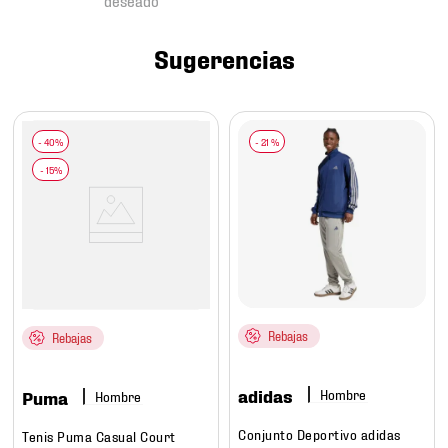
7
.
mochilas
8
.
chivas
Sugerencias
9
.
tenis niño
10
.
tenis nike
-
21 %
Rebajas
Rebajas
adidas
Hombre
Puma
Hombre
Conjunto Deportivo adidas
Tenis Puma Casual Court