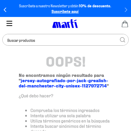
Suscríbete a nuestro Newsletter y obtén
10% de descuento.
Suscríbete aquí
Buscar productos
OOPS!
TÉRMINOS MÁS
BUSCADOS
1
.
tenis mujer
No encontramos ningún resultado para
"
jersey-autografiado-por-jack-grealish-
2
.
tenis hombre
del-manchester-city-unisex-1127972714
"
3
.
tenis
¿Qué debo hacer?
4
.
tenis futbol
Comprueba los términos ingresados
5
.
mochila
Intenta utilizar una sola palabra
Utiliza términos genéricos en la búsqueda
6
.
jersey
Intenta buscar sinónimos del término
deseado