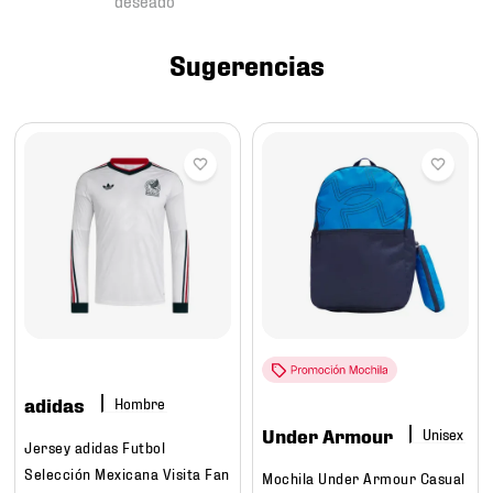
7
.
mochilas
8
.
chivas
Sugerencias
9
.
tenis niño
10
.
tenis nike
adidas
Hombre
Under Armour
Jersey adidas Futbol
Selección Mexicana Visita Fan
Mochila Under Armour Casual