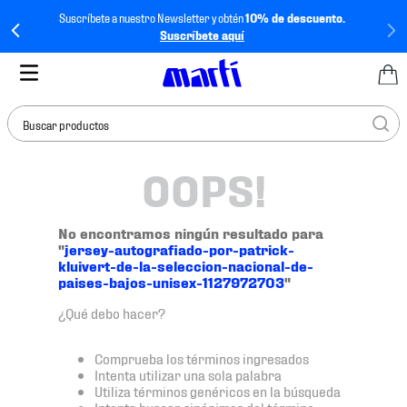
Suscríbete a nuestro Newsletter y obtén
10% de descuento.
Suscríbete aquí
Buscar productos
OOPS!
TÉRMINOS MÁS
BUSCADOS
1
.
tenis mujer
No encontramos ningún resultado para
"
jersey-autografiado-por-patrick-
2
.
tenis hombre
kluivert-de-la-seleccion-nacional-de-
paises-bajos-unisex-1127972703
"
3
.
tenis
¿Qué debo hacer?
4
.
tenis futbol
5
.
mochila
Comprueba los términos ingresados
Intenta utilizar una sola palabra
6
.
jersey
Utiliza términos genéricos en la búsqueda
Intenta buscar sinónimos del término