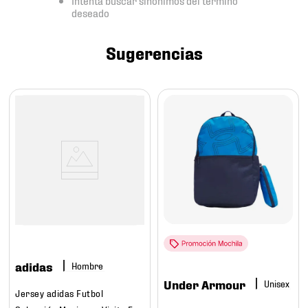
7
.
mochilas
deseado
8
.
chivas
Sugerencias
9
.
tenis niño
10
.
tenis nike
adidas
Hombre
Under Armour
Jersey adidas Futbol