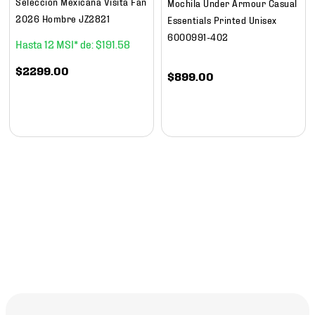
Selección Mexicana Visita Fan
Mochila Under Armour Casual
2026 Hombre JZ2821
Essentials Printed Unisex
6000991-402
12
$
191
.
58
$
2299
.
00
$
899
.
00