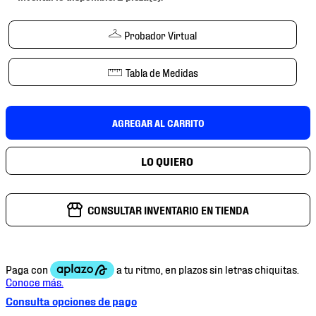
7
.
chivas
8
.
mochilas
Probador Virtual
9
.
tenis niño
Tabla de Medidas
10
.
tenis nike
AGREGAR AL CARRITO
CONSULTAR INVENTARIO EN TIENDA
Consulta opciones de pago