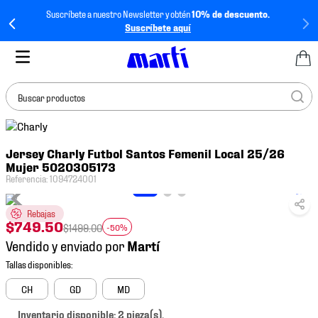
Suscríbete a nuestro Newsletter y obtén
10% de descuento.
Suscríbete aquí
Buscar productos
TÉRMINOS MÁS
Jersey Charly Futbol Santos Femenil Local 25/26
BUSCADOS
Mujer 5020305173
1
.
tenis mujer
Referencia
:
1094724001
2
.
tenis hombre
Rebajas
$
749
.
50
3
.
tenis
$
1499
.
00
-50%
Vendido y enviado por
4
.
tenis futbol
5
.
jersey
CH
GD
MD
6
.
mochila
Inventario disponible: 2 pieza(s).