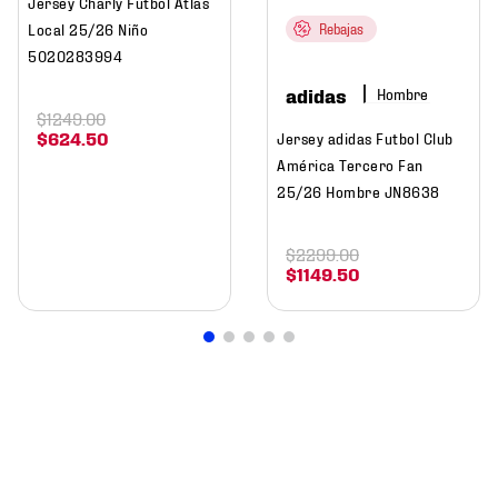
Jersey Charly Futbol Atlas
Local 25/26 Niño
Rebajas
5020283994
adidas
Hombre
$
1249
.
00
$
624
.
50
Jersey adidas Futbol Club
América Tercero Fan
25/26 Hombre JN8638
$
2299
.
00
$
1149
.
50