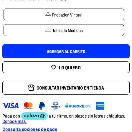
7
.
chivas
8
.
mochilas
Probador Virtual
9
.
tenis niño
Tabla de Medidas
10
.
tenis nike
AGREGAR AL CARRITO
CONSULTAR INVENTARIO EN TIENDA
Consulta opciones de pago