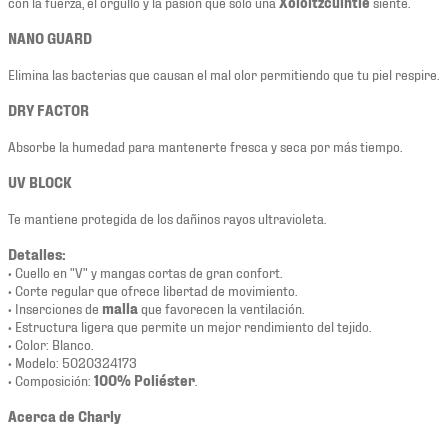
con la fuerza, el orgullo y la pasión que solo una
Xoloitzcuintle
siente.
NANO GUARD
Elimina las bacterias que causan el mal olor permitiendo que tu piel respire.
DRY FACTOR
Absorbe la humedad para mantenerte fresca y seca por más tiempo.
UV BLOCK
Te mantiene protegida de los dañinos rayos ultravioleta.
Detalles:
• Cuello en "V" y mangas cortas de gran confort.
• Corte regular que ofrece libertad de movimiento.
• Inserciones de
malla
que favorecen la ventilación.
• Estructura ligera que permite un mejor rendimiento del tejido.
• Color: Blanco.
• Modelo: 5020324173
• Composición:
100% Poliéster
.
Acerca de Charly