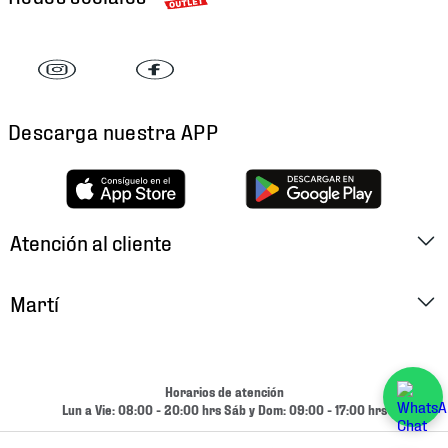
Descarga nuestra APP
Atención al cliente
Factura Electrónica
Martí
Preguntas Frecuentes
Historia
Métodos de Pago
Ubica tu Tienda
Horarios de atención
Cambios y Devoluciones
Lun a Vie: 08:00 - 20:00 hrs Sáb y Dom: 09:00 - 17:00 hrs
Aviso de Privacidad
Contacto