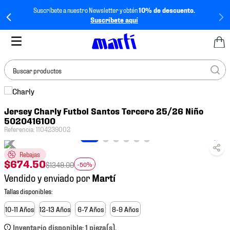
Suscríbete a nuestro Newsletter y obtén
10% de descuento.
Suscríbete aquí
Buscar productos
TÉRMINOS MÁS
Jersey Charly Futbol Santos Tercero 25/26 Niño
BUSCADOS
5020416100
1
.
tenis mujer
Referencia
:
1104239002
2
.
tenis hombre
Rebajas
$
674
.
50
3
.
tenis
$
1349
.
00
-50%
Vendido y enviado por
4
.
tenis futbol
5
.
jersey
10-11 Años
12-13 Años
6-7 Años
8-9 Años
6
.
mochila
Inventario disponible: 1 pieza(s).