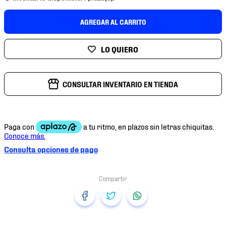
7
.
chivas
AGREGAR AL CARRITO
8
.
mochilas
9
.
tenis niño
10
.
tenis nike
CONSULTAR INVENTARIO EN TIENDA
Consulta opciones de pago