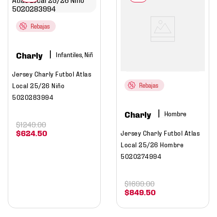
Rebajas
Charly
Infantiles, Niño
Jersey Charly Futbol Atlas
Local 25/26 Niño
Rebajas
5020283994
Charly
Hombre
$
1249
.
00
$
624
.
50
Jersey Charly Futbol Atlas
Local 25/26 Hombre
5020274994
$
1699
.
00
$
849
.
50