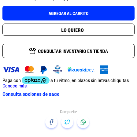
7
.
mochilas
AGREGAR AL CARRITO
8
.
chivas
9
.
tenis niño
10
.
tenis nike
CONSULTAR INVENTARIO EN TIENDA
Consulta opciones de pago