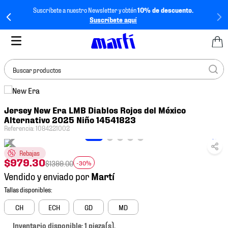
Suscríbete a nuestro Newsletter y obtén
10% de descuento.
Suscríbete aquí
Buscar productos
TÉRMINOS MÁS
Jersey New Era LMB Diablos Rojos del México
BUSCADOS
Alternativo 2025 Niño 14541823
1
.
tenis mujer
Referencia
:
1084221002
2
.
tenis hombre
Rebajas
$
979
.
30
3
.
tenis
$
1399
.
00
-30%
Vendido y enviado por
4
.
tenis futbol
5
.
jersey
CH
ECH
GD
MD
6
.
mochila
Inventario disponible: 1 pieza(s).