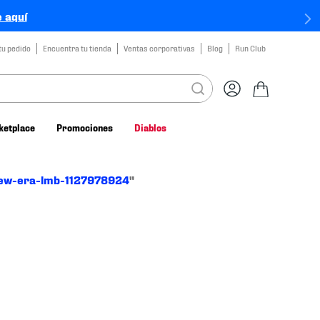
 aquí
tu pedido
Encuentra tu tienda
Ventas corporativas
Blog
Run Club
ketplace
Promociones
Diablos
new-era-lmb-1127978924
"