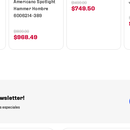
Americano Spotlight
$
1499
.
00
$
749
.
50
Hammer Hombre
6006214-389
$
1899
.
00
$
968
.
49
wsletter!
s especiales