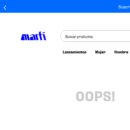
Suscr
Buscar productos
Lanzamientos
Mujer
Hombre
TÉRMINOS MÁS BUSCADOS
1
.
tenis mujer
2
.
tenis hombre
3
.
tenis
OOPS!
4
.
tenis futbol
5
.
mochila
6
.
jersey
7
.
mochilas