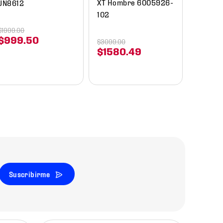
XT Hombre 6005926-
JN8612
102
$
1999
.
00
$
999
.
50
$
3099
.
00
$
1580
.
49
Suscribirme