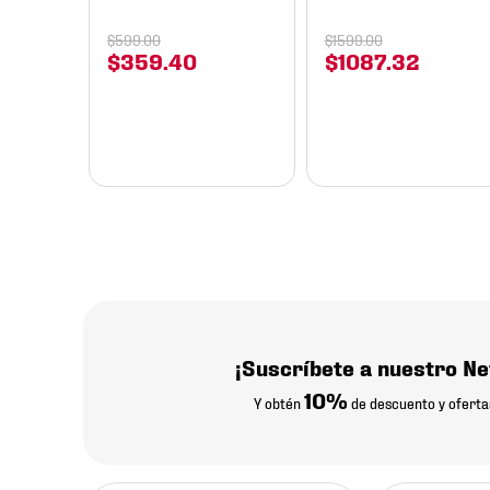
$
599
.
00
$
1599
.
00
$
359
.
40
$
1087
.
32
¡Suscríbete a nuestro Ne
10%
Y obtén
de descuento y oferta