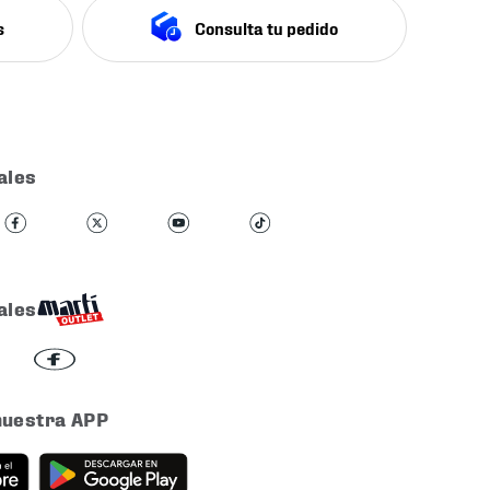
s
Consulta tu pedido
ales
ales
nuestra APP