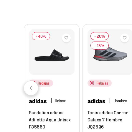
8
.
chivas
9
.
tenis niño
10
.
tenis nike
Rebajas
Rebajas
adidas
adidas
re
Hombre
ual
Sandalias adidas
Tenis adidas Correr
Low Next
Adilette Aqua Unisex
Galaxy 7 Hombre
e
F35550
JQ2626