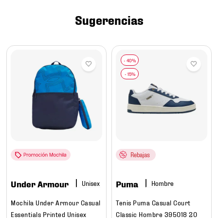
7
.
chivas
Sugerencias
8
.
mochilas
9
.
tenis niño
10
.
tenis nike
Rebajas
Under Armour
Puma
Hombre
Mochila Under Armour Casual
Tenis Puma Casual Court
Essentials Printed Unisex
Classic Hombre 395018 20