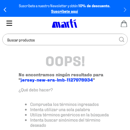
Suscríbete a nuestro Newsletter y obtén
10% de descuento.
Suscríbete aquí
Buscar productos
OOPS!
TÉRMINOS MÁS
BUSCADOS
1
.
tenis mujer
No encontramos ningún resultado para
"
jersey-new-era-lmb-1127978934
"
2
.
tenis hombre
¿Qué debo hacer?
3
.
tenis
4
.
jersey
Comprueba los términos ingresados
Intenta utilizar una sola palabra
5
.
tenis futbol
Utiliza términos genéricos en la búsqueda
Intenta buscar sinónimos del término
6
.
mochila
deseado