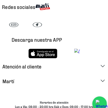
Redes sociales
Descarga nuestra APP
Atención al cliente
Factura Electrónica
Martí
Preguntas Frecuentes
Historia
Métodos de Pago
Ubica tu Tienda
Horarios de atención
Cambios y Devoluciones
Lun a Vie: 08:00 - 20:00 hrs Sáb y Dom: 09:00 - 17:00 hrs