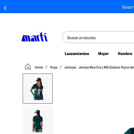
Suscr
Buscar productos
Lanzamientos
Mujer
Hombre
TÉRMINOS MÁS BUSCADOS
Ropa
Jerseys
Jersey New Era LMB Diablos Rojos de
1
.
tenis mujer
2
.
tenis hombre
3
.
tenis
4
.
tenis futbol
5
.
jersey
6
.
mochila
7
.
mochilas