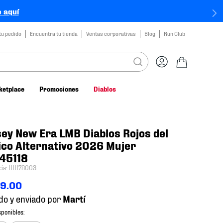
 aquí
tu pedido
Encuentra tu tienda
Ventas corporativas
Blog
Run Club
ketplace
Promociones
Diablos
ey New Era LMB Diablos Rojos del
co Alternativo 2026 Mujer
45118
cia
:
1111178003
99
.
00
do y enviado por