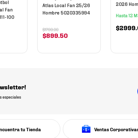
utbol
2026 Hom
Atlas Local Fan 25/26
al Fan
Hombre 5020335994
12
111-100
$
2999
.
$
1799
.
00
$
899
.
50
wsletter!
s especiales
ncuentra tu Tienda
Ventas Corporativa