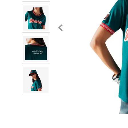
8
.
chivas
9
.
tenis niño
10
.
tenis nike