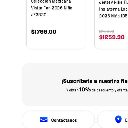
Selección Mexicana
Jersey Nike F
Visita Fan 2026 Niño
Inglaterra Loc
JZ2820
2026 Niño IB5
$
1799
.
00
$
1799
.
00
$
1259
.
30
¡Suscríbete a nuestro Ne
10%
Y obtén
de descuento y oferta
Contáctanos
E