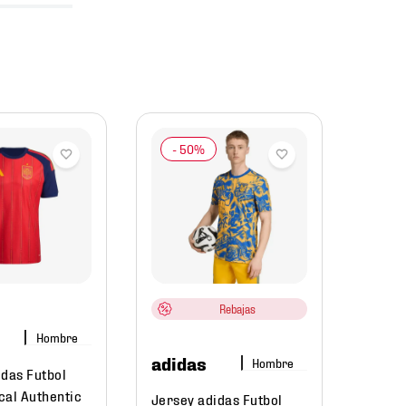
adid
Unifo
Madri
adidas
KC39
Rebajas
$
14
Hombre
adidas
Hombre
idas Futbol
cal Authentic
Jersey adidas Futbol