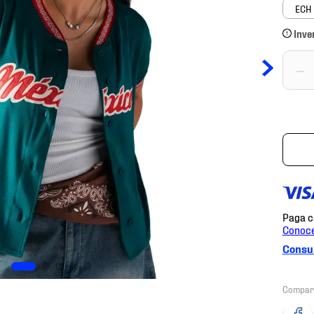
ECH
Inve
－
Consul