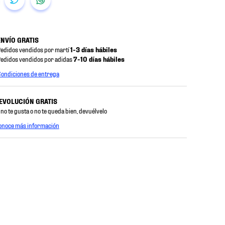
ENVÍO GRATIS
edidos vendidos por martí
1-3 días hábiles
edidos vendidos por adidas
7-10 días hábiles
ondiciones de entrega
EVOLUCIÓN GRATIS
 no te gusta o no te queda bien, devuélvelo
onoce más información