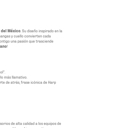
 del México
. Su diseño inspirado en la
mangas y cuello convierten cada
contigo una pasión que trasciende
cano
!
ol".
lo más llamativo.
rte de atrás, frase icónica de Harp
orios de alta calidad a los equipos de