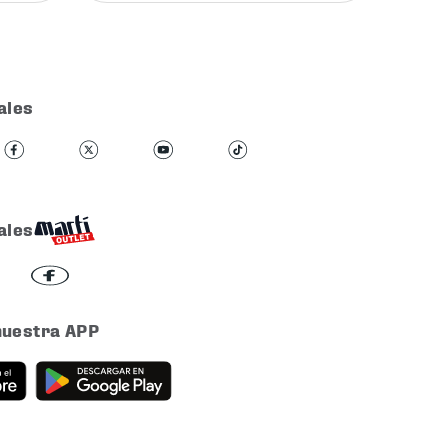
ales
ales
nuestra APP