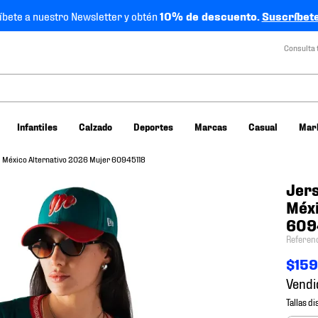
íbete a nuestro Newsletter y obtén
10% de descuento.
Suscríbete
Consulta 
Infantiles
Calzado
Deportes
Marcas
Casual
Mar
l México Alternativo 2026 Mujer 60945118
Jers
Méxi
609
Referen
$
15
Vendi