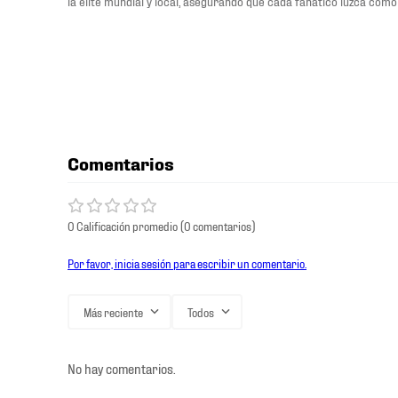
la élite mundial y local, asegurando que cada fanático luzca como 
Comentarios
0 Calificación promedio
(0 comentarios)
Por favor, inicia sesión para escribir un comentario.
Más reciente
Todos
No hay comentarios.