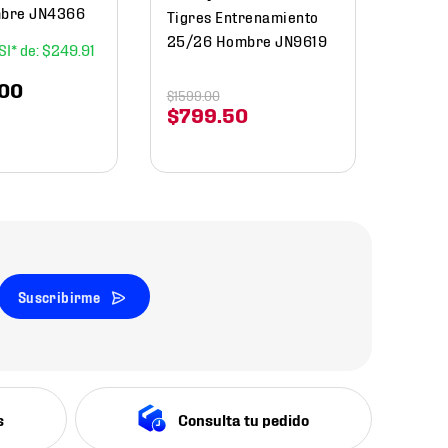
bre JN4366
Tigres Entrenamiento
25/26 Hombre JN9619
$
249
.
91
00
$
1599
.
00
$
799
.
50
Suscribirme
s
Consulta tu pedido