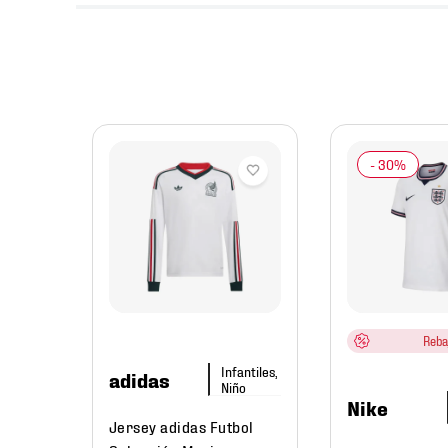
mbre
MB
México
re
Reba
Infantiles,
291
.
60
adidas
Niño
Nike
Jersey adidas Futbol