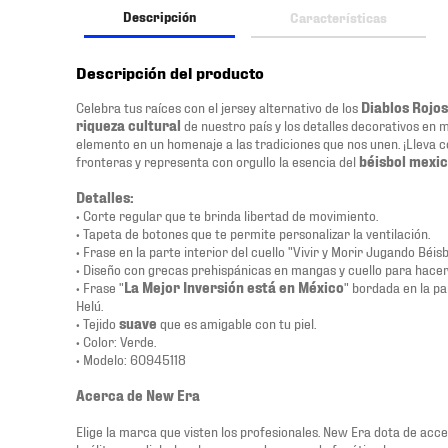
Descripción
Características
Descripción del producto
Celebra tus raíces con el jersey alternativo de los
Diablos Rojos
riqueza cultural
de nuestro país y los detalles decorativos en 
elemento en un homenaje a las tradiciones que nos unen. ¡Lleva 
fronteras y representa con orgullo la esencia del
béisbol mexi
Detalles:
• Corte regular que te brinda libertad de movimiento.
• Tapeta de botones que te permite personalizar la ventilación.
• Frase en la parte interior del cuello "Vivir y Morir Jugando Béisb
• Diseño con grecas prehispánicas en mangas y cuello para hacer
• Frase "
La Mejor Inversión está en México
" bordada en la pa
Helú.
• Tejido
suave
que es amigable con tu piel.
• Color: Verde.
• Modelo: 60945118
Acerca de New Era
Elige la marca que visten los profesionales. New Era dota de acces