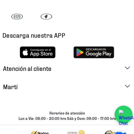
Descarga nuestra APP
Atención al cliente
Factura Electrónica
Martí
Preguntas Frecuentes
Historia
Métodos de Pago
Ubica tu Tienda
Horarios de atención
Cambios y Devoluciones
Lun a Vie: 08:00 - 20:00 hrs Sáb y Dom: 09:00 - 17:00 hrs
Aviso de Privacidad
Contacto