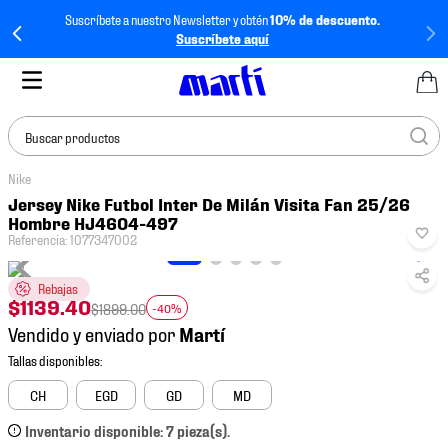
Suscríbete a nuestro Newsletter y obtén
10% de descuento.
Suscríbete aquí
Buscar productos
Nike
TÉRMINOS MÁS
Jersey Nike Futbol Inter De Milán Visita Fan 25/26
BUSCADOS
Hombre HJ4604-497
Referencia
:
1077347002
1
.
tenis mujer
2
.
tenis hombre
Rebajas
$
1139
.
40
$
1899
.
00
-40%
3
.
tenis
Vendido y enviado por
4
.
tenis futbol
5
.
jersey
CH
EGD
GD
MD
6
.
mochila
Inventario disponible: 7 pieza(s).