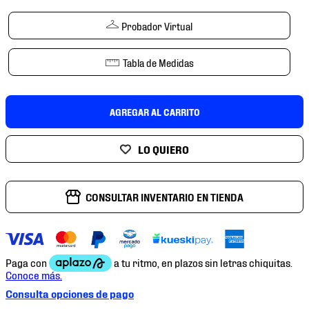
7
.
mochilas
Probador Virtual
8
.
chivas
9
.
tenis niño
Tabla de Medidas
10
.
tenis nike
AGREGAR AL CARRITO
CONSULTAR INVENTARIO EN TIENDA
Consulta opciones de pago