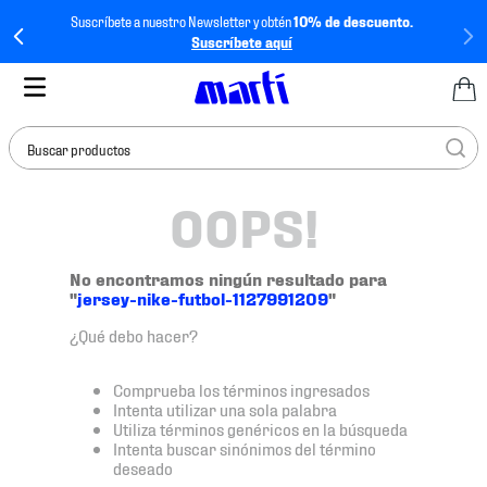
Suscríbete a nuestro Newsletter y obtén
10% de descuento.
Suscríbete aquí
Buscar productos
OOPS!
TÉRMINOS MÁS
BUSCADOS
1
.
tenis mujer
No encontramos ningún resultado para
"
jersey-nike-futbol-1127991209
"
2
.
tenis hombre
¿Qué debo hacer?
3
.
tenis
4
.
jersey
Comprueba los términos ingresados
Intenta utilizar una sola palabra
5
.
tenis futbol
Utiliza términos genéricos en la búsqueda
Intenta buscar sinónimos del término
6
.
mochila
deseado