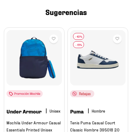
7
.
chivas
Sugerencias
8
.
mochilas
9
.
tenis niño
10
.
tenis nike
Rebajas
Under Armour
Puma
Hombre
Mochila Under Armour Casual
Tenis Puma Casual Court
Essentials Printed Unisex
Classic Hombre 395018 20