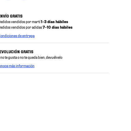
ENVÍO GRATIS
edidos vendidos por martí
1-3 días hábiles
edidos vendidos por adidas
7-10 días hábiles
ondiciones de entrega
EVOLUCIÓN GRATIS
 no te gusta o no te queda bien, devuélvelo
onoce más información