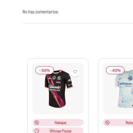
No hay comentarios.
mbre
MB
co
ario
Rebajas
Reba
Últimas Piezas