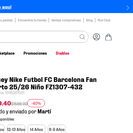
 aquí
tu pedido
Encuentra tu tienda
Ventas corporativas
Blog
Run Club
ketplace
Promociones
Diablos
ey Nike Futbol FC Barcelona Fan
rto 25/26 Niño FZ1307-432
cia
:
1095267001
9
.
40
-40%
$
1599
.
00
do y enviado por
ños
12-13 Años
14 Años
8-9 Años