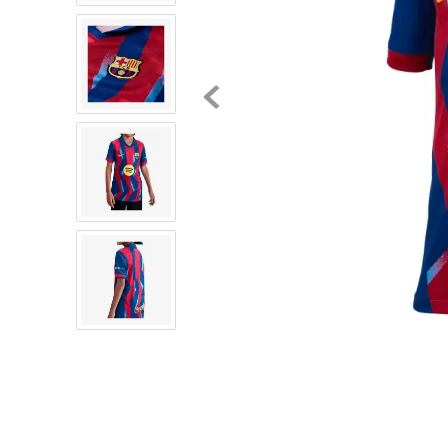
8
.
chivas
9
.
tenis niño
10
.
tenis nike