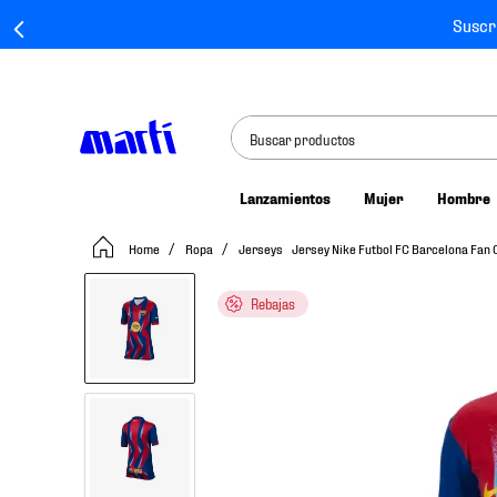
Suscr
Buscar productos
Lanzamientos
Mujer
Hombre
TÉRMINOS MÁS BUSCADOS
Ropa
Jerseys
Jersey Nike Futbol FC Barcelona Fan
1
.
tenis mujer
2
.
tenis hombre
Rebajas
3
.
tenis
4
.
tenis futbol
5
.
mochila
6
.
jersey
7
.
mochilas