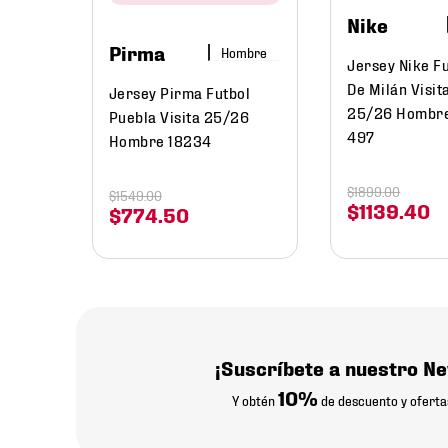
Nike
Pirma
Hombre
Jersey Nike Fu
De Milán Visit
Jersey Pirma Futbol
25/26 Hombr
Puebla Visita 25/26
497
Hombre 18234
$
1899
.
00
$
1549
.
00
$
1139
.
40
$
774
.
50
¡Suscríbete a nuestro Ne
10%
Y obtén
de descuento y oferta