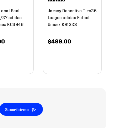
Local Real
Jersey Deportivo Tiro26
/27 adidas
League adidas Futbol
isex KC3946
Unisex KB1323
00
$
499
.
00
Suscribirme