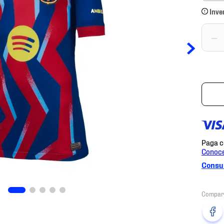
Inve
－
Consul