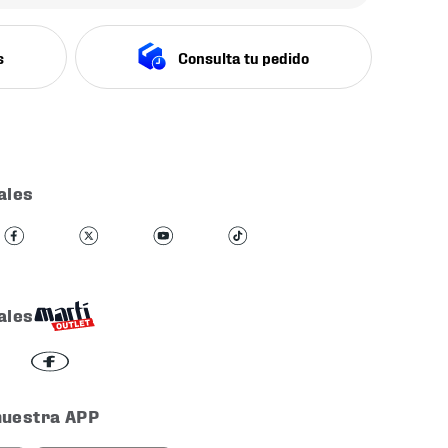
s
Consulta tu pedido
ales
ales
nuestra APP