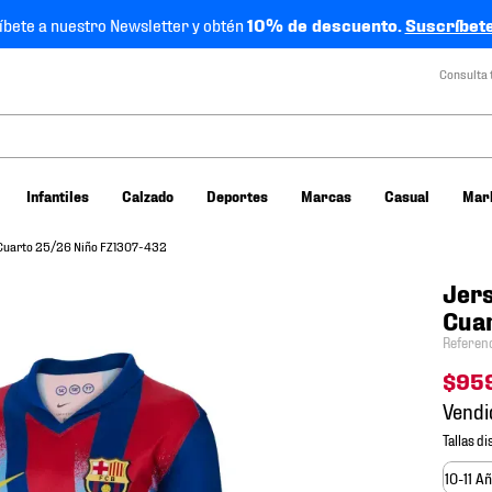
íbete a nuestro Newsletter y obtén
10% de descuento.
Suscríbete
Consulta 
Infantiles
Calzado
Deportes
Marcas
Casual
Mar
 Cuarto 25/26 Niño FZ1307-432
Jers
Cua
Referen
$
95
Vendi
10-11 A