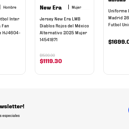
New Era
Hombre
Mujer
Uniforme 
Madrid 26
tbol Inter
Jersey New Era LMB
Futbol Un
a Fan
Diablos Rojos del México
e HJ4604-
Alternativo 2025 Mujer
14541871
$
1699
.
$
1599
.
00
$
1119
.
30
wsletter!
s especiales