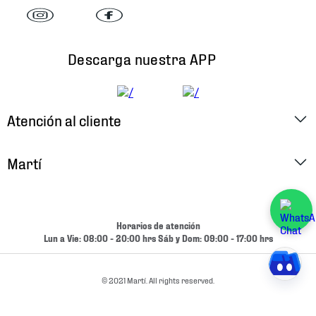
Descarga nuestra APP
Atención al cliente
Factura Electrónica
Martí
Preguntas Frecuentes
Historia
Métodos de Pago
Ubica tu Tienda
Horarios de atención
Cambios y Devoluciones
Lun a Vie: 08:00 - 20:00 hrs Sáb y Dom: 09:00 - 17:00 hrs
Aviso de Privacidad
Contacto
Términos y Condiciones
© 2021 Martí. All rights reserved.
Condiciones de Entrega
Promociones