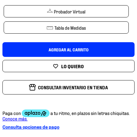
7
.
chivas
Probador Virtual
8
.
mochilas
9
.
tenis niño
Tabla de Medidas
10
.
tenis nike
AGREGAR AL CARRITO
CONSULTAR INVENTARIO EN TIENDA
Consulta opciones de pago