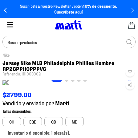
Suscríbete a nuestro Newsletter y obtén
10% de descuento.
Suscríbete aquí
Buscar productos
Nike
TÉRMINOS MÁS
Jersey Nike MLB Philadelphia Phillies Hombre
BUSCADOS
RP26PPHOPPPV6
Referencia
:
1111008002
1
.
tenis mujer
2
.
tenis hombre
$
2799
.
00
3
.
tenis
Vendido y enviado por
4
.
tenis futbol
5
.
jersey
CH
EGD
GD
MD
6
.
mochila
Inventario disponible: 1 pieza(s).