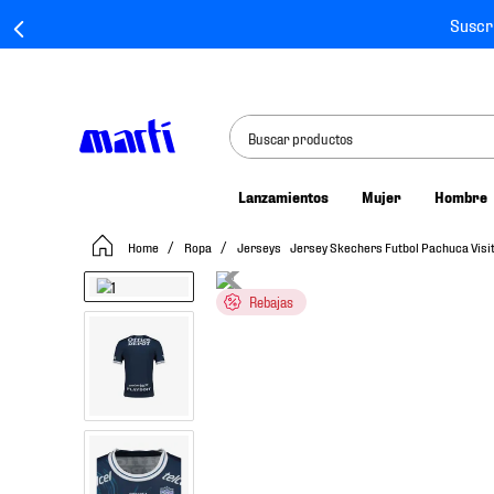
Suscr
Buscar productos
Lanzamientos
Mujer
Hombre
TÉRMINOS MÁS BUSCADOS
Ropa
Jerseys
Jersey Skechers Futbol Pachuca Vi
1
.
tenis mujer
2
.
tenis hombre
Rebajas
3
.
tenis
4
.
tenis futbol
5
.
jersey
6
.
mochila
7
.
mochilas