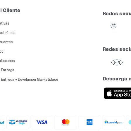
l Cliente
Redes soci
ativas
ectrónica
cuentes
Redes soci
go
oluciones
 Entrega
Descarga 
 Entrega y Devolución Marketplace