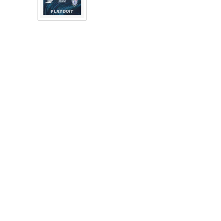
8
.
chivas
9
.
tenis niño
10
.
tenis nike