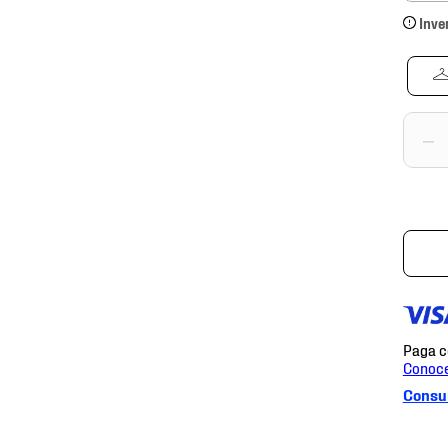
Inve
－
Consul