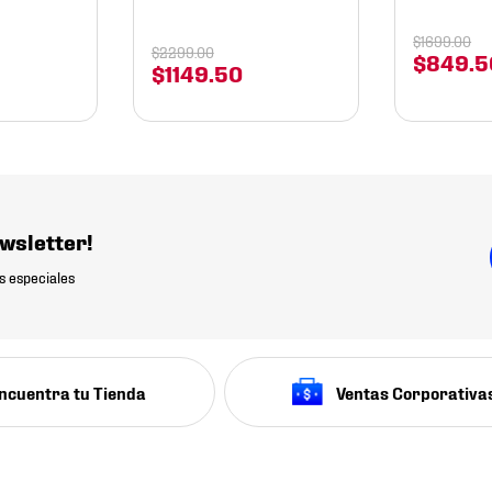
$
1699
.
00
$
2299
.
00
$
849
.
5
$
1149
.
50
wsletter!
s especiales
ncuentra tu Tienda
Ventas Corporativa