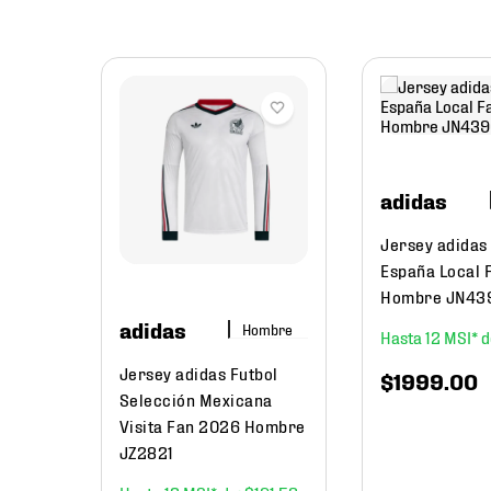
antiles,
ño
adidas
MB
Jersey adidas
México
España Local 
Niño
Hombre JN43
adidas
Hombre
12
Jersey adidas Futbol
$
1999
.
00
Selección Mexicana
Visita Fan 2026 Hombre
JZ2821