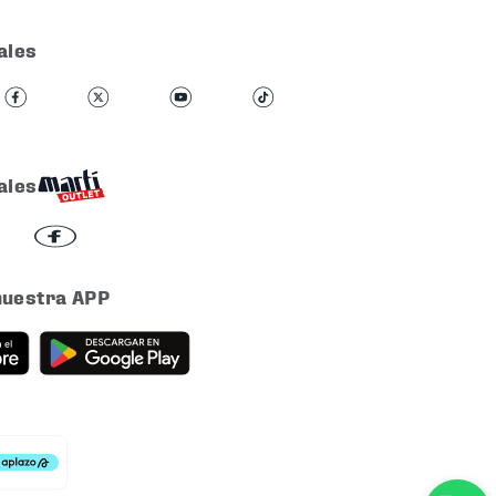
ales
ales
nuestra APP