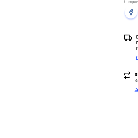
P
P
C
D
Si
C