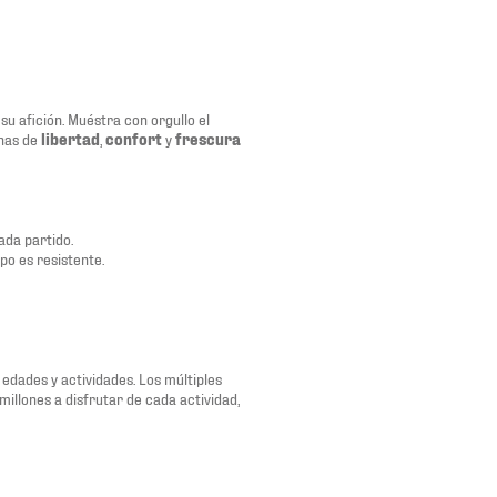
u afición. Muéstra con orgullo el
enas de
libertad
,
confort
y
frescura
ada partido.
po es resistente.
edades y actividades. Los múltiples
millones a disfrutar de cada actividad,