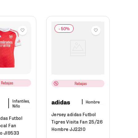
Nike
Jerse
Estad
Fan 2
IB53
Rebajas
Rebajas
$
1999
.
Infantiles,
adidas
Hombre
$
13
Niño
Jersey adidas Futbol
idas Futbol
Tigres Visita Fan 25/26
ocal Fan
Hombre JJ2210
o JI9533