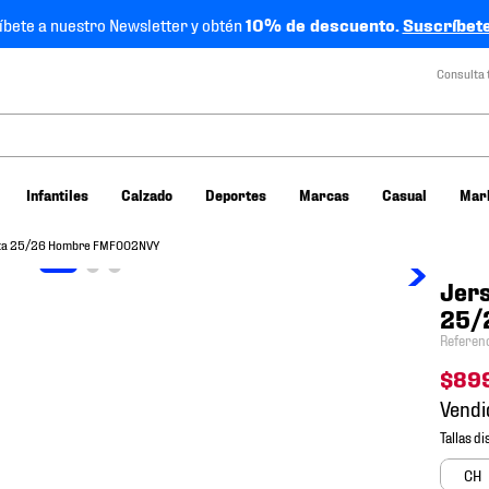
íbete a nuestro Newsletter y obtén
10% de descuento.
Suscríbete
Consulta 
Infantiles
Calzado
Deportes
Marcas
Casual
Mar
sita 25/26 Hombre FMF002NVY
Jers
25/
Referen
$
89
Vendi
CH