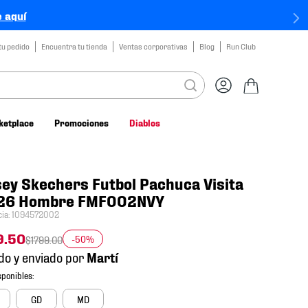
 aquí
tu pedido
Encuentra tu tienda
Ventas corporativas
Blog
Run Club
ketplace
Promociones
Diablos
ey Skechers Futbol Pachuca Visita
26 Hombre FMF002NVY
cia
:
1094572002
9
.
50
-50%
$
1799
.
00
do y enviado por
GD
MD