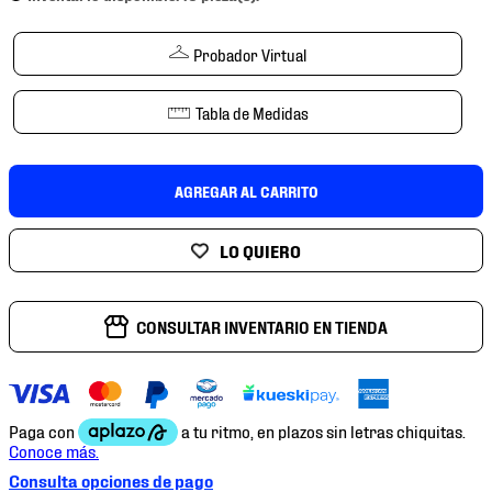
7
.
chivas
8
.
mochilas
Probador Virtual
9
.
tenis niño
Tabla de Medidas
10
.
tenis nike
AGREGAR AL CARRITO
CONSULTAR INVENTARIO EN TIENDA
Consulta opciones de pago