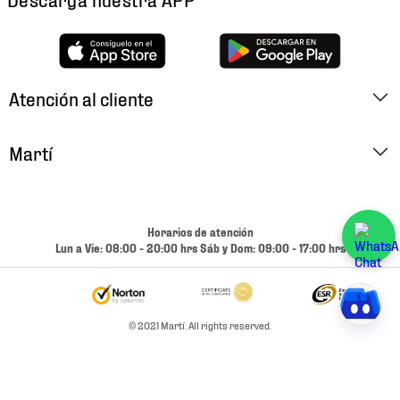
Atención al cliente
Factura Electrónica
Martí
Preguntas Frecuentes
Historia
Métodos de Pago
Ubica tu Tienda
Horarios de atención
Cambios y Devoluciones
Lun a Vie: 08:00 - 20:00 hrs Sáb y Dom: 09:00 - 17:00 hrs
Aviso de Privacidad
Contacto
Términos y Condiciones
Condiciones de Entrega
© 2021 Martí. All rights reserved.
Promociones
Condiciones de Entrega y Devolución Marketplace
Experiencias
Mapa del sitio