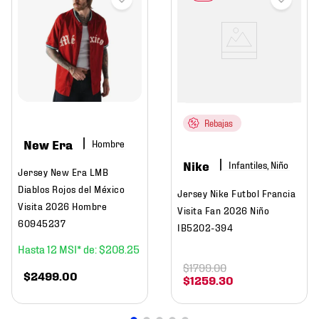
Rebajas
New Era
Hombre
Nike
Infantiles, Niño
Jersey New Era LMB
Diablos Rojos del México
Jersey Nike Futbol Francia
Visita 2026 Hombre
Visita Fan 2026 Niño
60945237
IB5202-394
12
$
208
.
25
$
1799
.
00
$
2499
.
00
$
1259
.
30