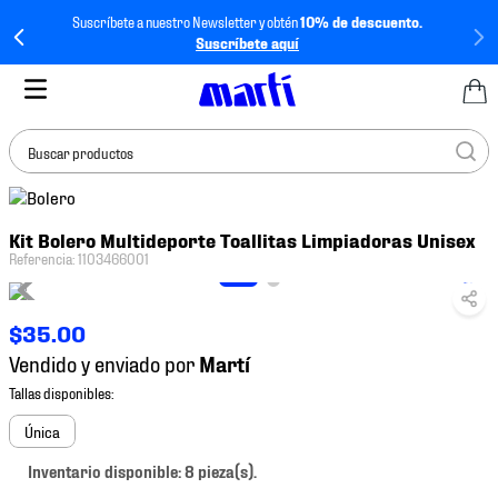
Suscríbete a nuestro Newsletter y obtén
10% de descuento.
Suscríbete aquí
Buscar productos
TÉRMINOS MÁS
Kit Bolero Multideporte Toallitas Limpiadoras Unisex
BUSCADOS
Referencia
:
1103466001
1
.
tenis mujer
2
.
tenis hombre
$
35
.
00
3
.
tenis
Vendido y enviado por
4
.
tenis futbol
5
.
jersey
Única
6
.
mochila
Inventario disponible: 8 pieza(s).