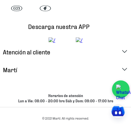
Descarga nuestra APP
Atención al cliente
Factura Electrónica
Martí
Preguntas Frecuentes
Historia
Métodos de Pago
Ubica tu Tienda
Horarios de atención
Cambios y Devoluciones
Lun a Vie: 08:00 - 20:00 hrs Sáb y Dom: 09:00 - 17:00 hrs
Aviso de Privacidad
Contacto
Términos y Condiciones
© 2021 Martí. All rights reserved.
Condiciones de Entrega
Promociones