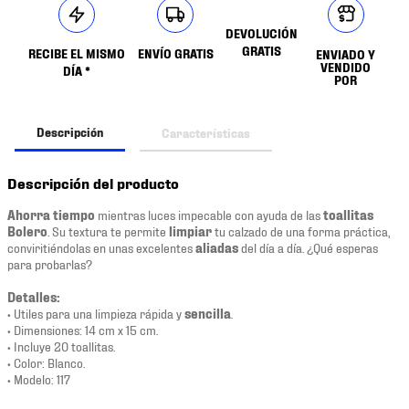
DEVOLUCIÓN
GRATIS
RECIBE EL MISMO
ENVÍO GRATIS
ENVIADO Y
VENDIDO
DÍA *
POR
Descripción
Características
Descripción del producto
Ahorra tiempo
mientras luces impecable con ayuda de las
toallitas
Bolero
. Su textura te permite
limpiar
tu calzado de una forma práctica,
conviritiéndolas en unas excelentes
aliadas
del día a día. ¿Qué esperas
para probarlas?
Detalles:
• Utiles para una limpieza rápida y
sencilla
.
• Dimensiones: 14 cm x 15 cm.
• Incluye 20 toallitas.
• Color: Blanco.
• Modelo: 117