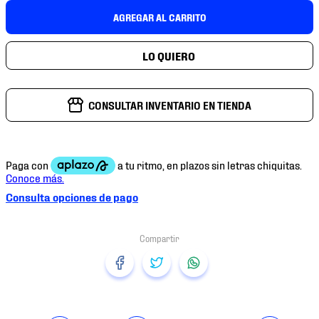
7
.
mochilas
AGREGAR AL CARRITO
8
.
chivas
9
.
tenis niño
10
.
tenis nike
CONSULTAR INVENTARIO EN TIENDA
Consulta opciones de pago