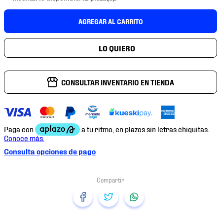
7
.
mochilas
AGREGAR AL CARRITO
8
.
chivas
9
.
tenis niño
10
.
tenis nike
CONSULTAR INVENTARIO EN TIENDA
Consulta opciones de pago