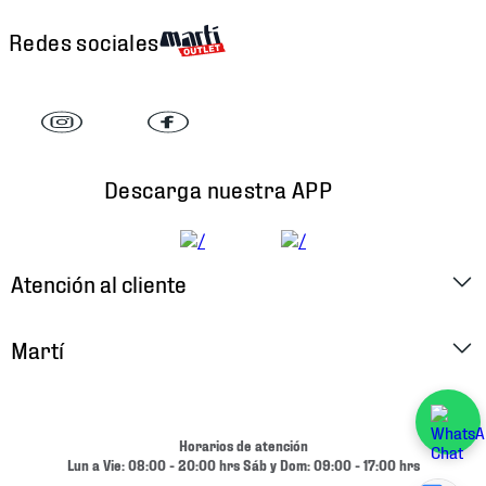
Redes sociales
Descarga nuestra APP
Atención al cliente
Factura Electrónica
Martí
Preguntas Frecuentes
Historia
Métodos de Pago
Ubica tu Tienda
Horarios de atención
Cambios y Devoluciones
Lun a Vie: 08:00 - 20:00 hrs Sáb y Dom: 09:00 - 17:00 hrs
Aviso de Privacidad