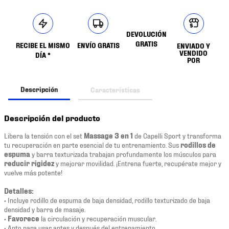
DEVOLUCIÓN
GRATIS
RECIBE EL MISMO
ENVÍO GRATIS
ENVIADO Y
VENDIDO
DÍA *
POR
Descripción
Características
Descripción del producto
Libera la tensión con el set
Massage 3 en 1
de Capelli Sport y transforma
tu recuperación en parte esencial de tu entrenamiento. Sus
rodillos de
espuma
y barra texturizada trabajan profundamente los músculos para
reducir rigidez
y mejorar movilidad. ¡Entrena fuerte, recupérate mejor y
vuelve más potente!
Detalles:
• Incluye rodillo de espuma de baja densidad, rodillo texturizado de baja
densidad y barra de masaje.
•
Favorece
la circulación y recuperación muscular.
• Apto para usar antes y después del entrenamiento.