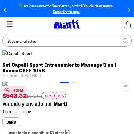
Suscríbete a nuestro Newsletter y obtén
10% de descuento.
Suscríbete aquí
Buscar productos
TÉRMINOS MÁS
Set Capelli Sport Entrenamiento Massage 3 en 1
BUSCADOS
Unisex CSEF-1058
1
.
tenis mujer
Referencia
:
1097608001
2
.
tenis hombre
Rebajas
$
543
.
32
3
.
tenis
$
799
.
00
-20%
-15%
Vendido y enviado por
4
.
tenis futbol
5
.
jersey
Única
6
.
mochila
Inventario disponible: 12 pieza(s).