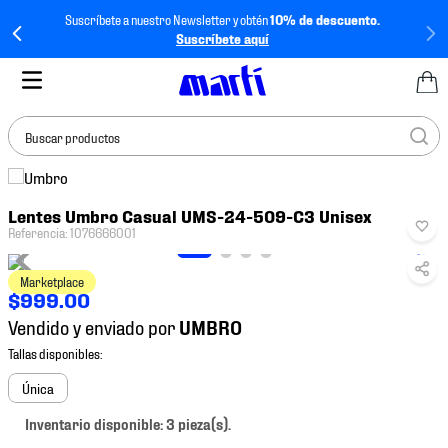
Suscríbete a nuestro Newsletter y obtén
10% de descuento.
Suscríbete aquí
Buscar productos
TÉRMINOS MÁS
Lentes Umbro Casual UMS-24-509-C3 Unisex
BUSCADOS
Referencia
:
1076666001
1
.
tenis mujer
Marketplace
2
.
tenis hombre
$
999
.
00
3
.
tenis
Vendido y enviado por
4
.
tenis futbol
5
.
jersey
Única
6
.
mochila
Inventario disponible: 3 pieza(s).