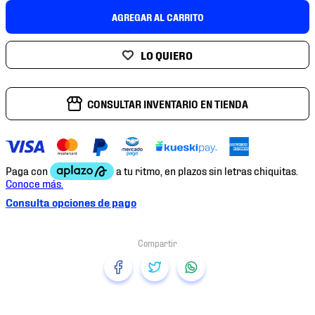
7
.
chivas
AGREGAR AL CARRITO
8
.
mochilas
9
.
tenis niño
10
.
tenis nike
CONSULTAR INVENTARIO EN TIENDA
Consulta opciones de pago