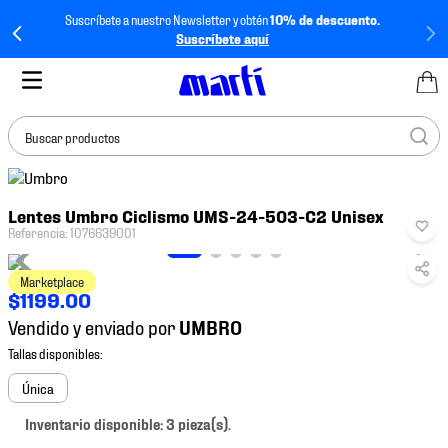
Suscríbete a nuestro Newsletter y obtén
10% de descuento.
Suscríbete aquí
Buscar productos
TÉRMINOS MÁS
Lentes Umbro Ciclismo UMS-24-503-C2 Unisex
BUSCADOS
Referencia
:
1076639001
1
.
tenis mujer
Marketplace
2
.
tenis hombre
$
1199
.
00
3
.
tenis
Vendido y enviado por
4
.
tenis futbol
5
.
mochila
Única
6
.
jersey
Inventario disponible: 3 pieza(s).