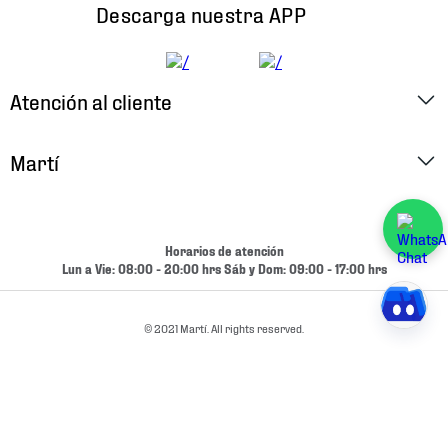
Descarga nuestra APP
Atención al cliente
Factura Electrónica
Martí
Preguntas Frecuentes
Historia
Métodos de Pago
Ubica tu Tienda
Horarios de atención
Cambios y Devoluciones
Lun a Vie: 08:00 - 20:00 hrs Sáb y Dom: 09:00 - 17:00 hrs
Aviso de Privacidad
Contacto
Términos y Condiciones
© 2021 Martí. All rights reserved.
Condiciones de Entrega
Promociones
Condiciones de Entrega y Devolución Marketplace
Experiencias
Mapa del sitio