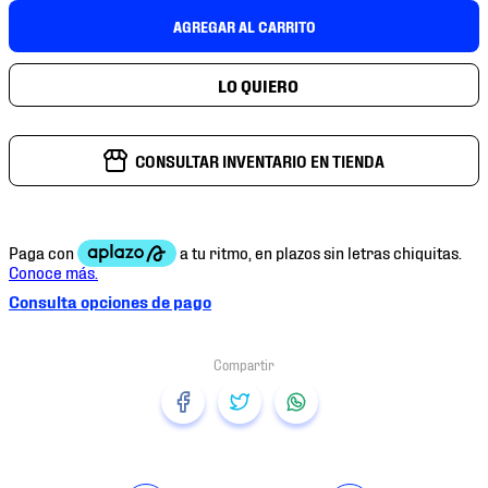
7
.
mochilas
AGREGAR AL CARRITO
8
.
tenis niño
9
.
chivas
10
.
tenis nike
CONSULTAR INVENTARIO EN TIENDA
Consulta opciones de pago