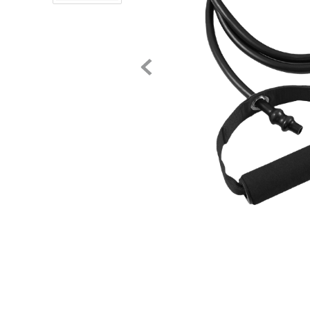
8
.
chivas
9
.
tenis niño
10
.
tenis nike