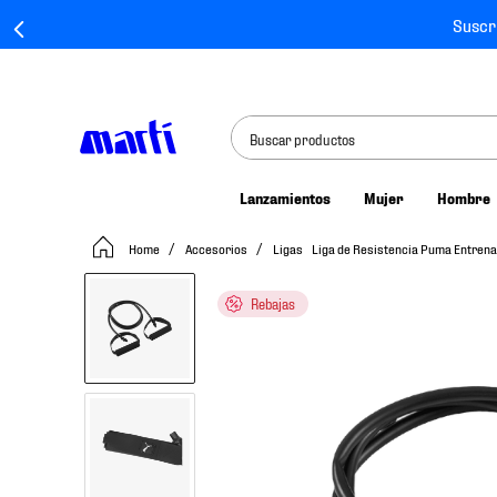
Suscr
Buscar productos
Lanzamientos
Mujer
Hombre
TÉRMINOS MÁS BUSCADOS
Accesorios
Ligas
Liga de Resistencia Puma Entrena
1
.
tenis mujer
2
.
tenis hombre
Rebajas
3
.
tenis
4
.
tenis futbol
5
.
jersey
6
.
mochila
7
.
mochilas