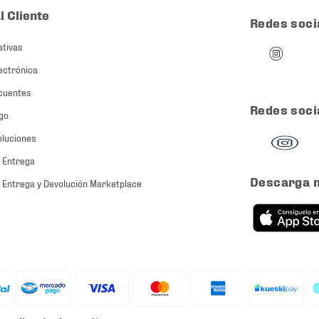
l Cliente
Redes soci
ativas
ectrónica
cuentes
Redes soci
go
oluciones
 Entrega
Descarga 
 Entrega y Devolución Marketplace