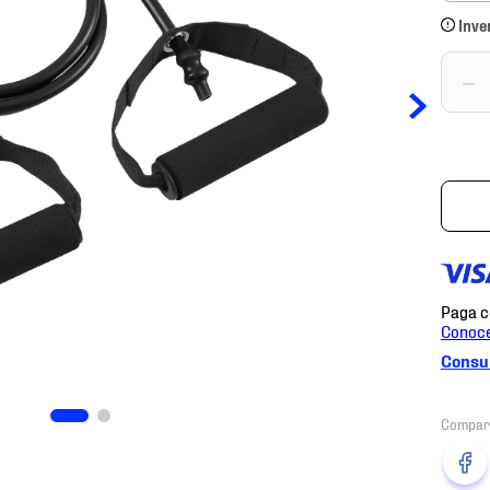
Inve
－
Consul