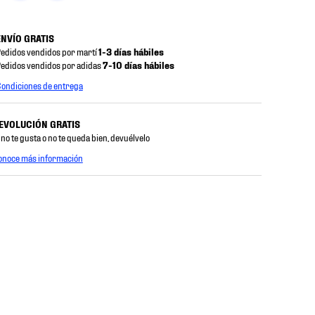
ENVÍO GRATIS
edidos vendidos por martí
1-3 días hábiles
edidos vendidos por adidas
7-10 días hábiles
ondiciones de entrega
EVOLUCIÓN GRATIS
 no te gusta o no te queda bien, devuélvelo
onoce más información