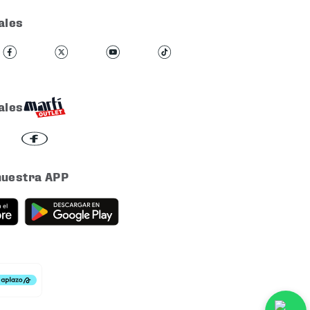
ales
ales
nuestra APP