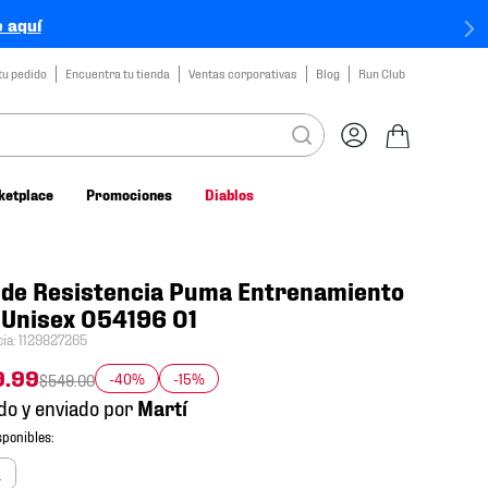
 aquí
tu pedido
Encuentra tu tienda
Ventas corporativas
Blog
Run Club
ketplace
Promociones
Diablos
 de Resistencia Puma Entrenamiento
 Unisex 054196 01
cia
:
1129827265
9
.
99
-40%
-15%
$
549
.
00
do y enviado por
a