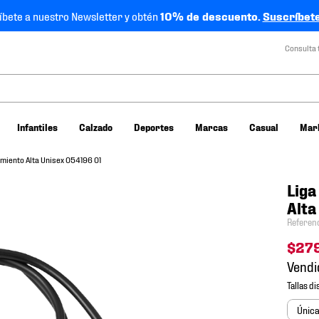
íbete a nuestro Newsletter y obtén
10% de descuento.
Suscríbete
Consulta 
Infantiles
Calzado
Deportes
Marcas
Casual
Mar
miento Alta Unisex 054196 01
Liga
Alta
Referen
$
27
Vendi
Únic