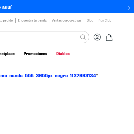
 aquí
tu pedido
Encuentra tu tienda
Ventas corporativas
Blog
Run Club
ketplace
Promociones
Diablos
ismo-nanda-55lt-3655yx-negro-1127993124
"