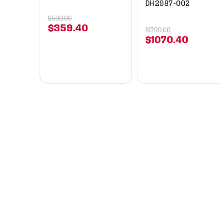
DH2987-002
$
599
.
00
$
359
.
40
$
1799
.
00
$
1070
.
40