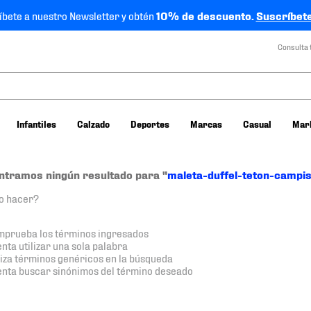
íbete a nuestro Newsletter y obtén
10% de descuento.
Suscríbete
Consulta 
Infantiles
Calzado
Deportes
Marcas
Casual
Mar
ntramos ningún resultado para "
maleta-duffel-teton-camp
o hacer?
prueba los términos ingresados
enta utilizar una sola palabra
liza términos genéricos en la búsqueda
enta buscar sinónimos del término deseado