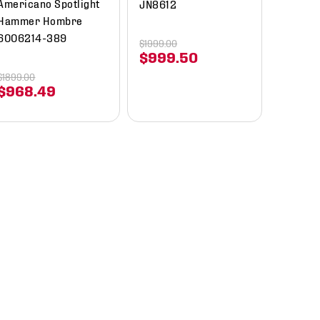
Americano Spotlight
JN8612
Hammer Hombre
6006214-389
$
1999
.
00
$
999
.
50
$
1899
.
00
$
968
.
49