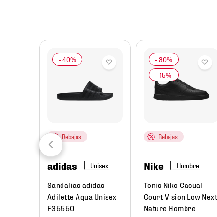
8
.
mochilas
9
.
tenis niño
10
.
tenis nike
Rebajas
Rebajas
adidas
Nike
ombre
Hombre
rtivo
Sandalias adidas
Tenis Nike Casual
 3
Adilette Aqua Unisex
Court Vision Low Next
re
F35550
Nature Hombre