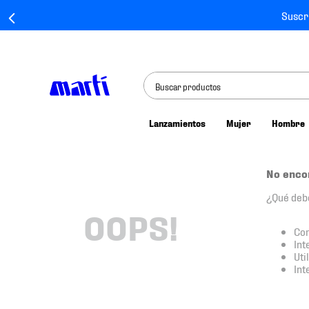
Suscr
Buscar productos
Lanzamientos
Mujer
Hombre
TÉRMINOS MÁS BUSCADOS
1
.
tenis mujer
No enco
2
.
tenis hombre
¿Qué deb
3
.
tenis
OOPS!
Com
4
.
tenis futbol
Int
Uti
5
.
jersey
Int
6
.
mochila
7
.
chivas