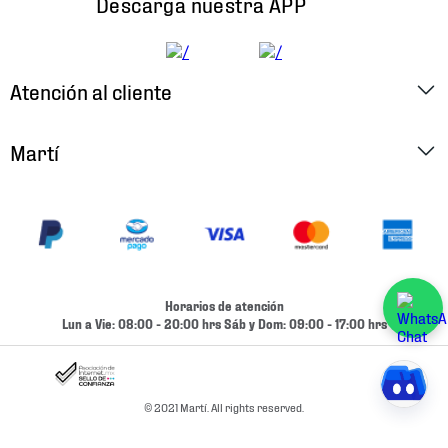
Descarga nuestra APP
Atención al cliente
Factura Electrónica
Martí
Preguntas Frecuentes
Historia
Métodos de Pago
Ubica tu Tienda
Cambios y Devoluciones
Aviso de Privacidad
Contacto
Horarios de atención
Términos y Condiciones
Lun a Vie: 08:00 - 20:00 hrs Sáb y Dom: 09:00 - 17:00 hrs
Condiciones de Entrega
Promociones
Condiciones de Entrega y Devolución Marketplace
Experiencias
© 2021 Martí. All rights reserved.
Mapa del sitio
Bolsa De Trabajo