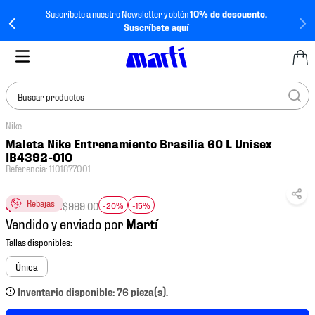
Suscríbete a nuestro Newsletter y obtén
10% de descuento.
Suscríbete aquí
Buscar productos
Nike
TÉRMINOS MÁS
Maleta Nike Entrenamiento Brasilia 60 L Unisex
BUSCADOS
IB4392-010
Referencia
:
1101877001
1
.
tenis mujer
2
.
tenis hombre
$
679
.
32
Rebajas
$
999
.
00
-20%
-15%
Vendido y enviado por
3
.
tenis
4
.
tenis futbol
Única
5
.
mochila
Inventario disponible: 76 pieza(s).
6
.
jersey