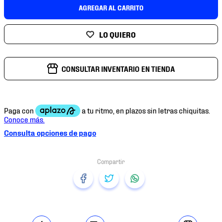
7
.
mochilas
AGREGAR AL CARRITO
8
.
chivas
9
.
tenis niño
10
.
tenis nike
CONSULTAR INVENTARIO EN TIENDA
Consulta opciones de pago