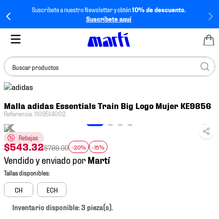
Suscríbete a nuestro Newsletter y obtén
10% de descuento.
Suscríbete aquí
Buscar productos
TÉRMINOS MÁS
Malla adidas Essentials Train Big Logo Mujer KE9856
BUSCADOS
Referencia
:
1109514002
1
.
tenis mujer
Rebajas
2
.
tenis hombre
$
543
.
32
$
799
.
00
-20%
-15%
3
.
tenis
Vendido y enviado por
4
.
tenis futbol
5
.
jersey
CH
ECH
6
.
mochila
Inventario disponible: 3 pieza(s).