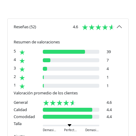
Reseñas
(
52
)
4.6
Resumen de valoraciones
5
39
4
7
3
4
2
1
1
1
Valoración promedio de los clientes
General
4.6
Calidad
4.4
Comodidad
4.4
Talla
Demasiado pequeño
Perfecto
Demasiado grande