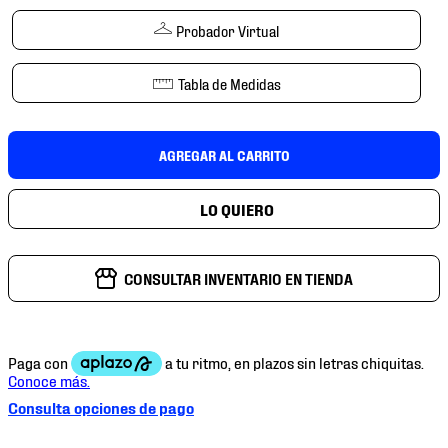
7
.
mochilas
Probador Virtual
8
.
chivas
9
.
tenis niño
Tabla de Medidas
10
.
tenis nike
AGREGAR AL CARRITO
CONSULTAR INVENTARIO EN TIENDA
Consulta opciones de pago