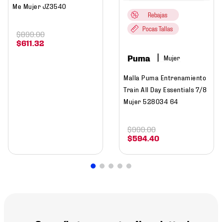
Me Mujer JZ3540
Rebajas
Pocas Tallas
$
899
.
00
$
611
.
32
Puma
Mujer
Malla Puma Entrenamiento
Train All Day Essentials 7/8
Mujer 528034 64
$
999
.
00
$
594
.
40