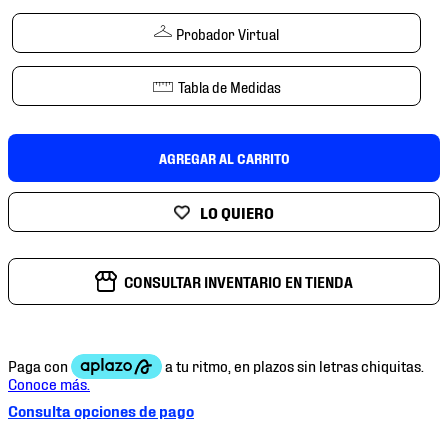
7
.
mochilas
Probador Virtual
8
.
chivas
9
.
tenis niño
Tabla de Medidas
10
.
tenis nike
AGREGAR AL CARRITO
CONSULTAR INVENTARIO EN TIENDA
Consulta opciones de pago