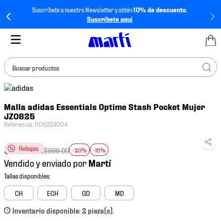
Suscríbete a nuestro Newsletter y obtén
10% de descuento.
Suscríbete aquí
Buscar productos
TÉRMINOS MÁS
Malla adidas Essentials Optime Stash Pocket Mujer
BUSCADOS
JZ0825
1
.
tenis mujer
Referencia
:
1106224004
2
.
tenis hombre
$
679
.
32
Rebajas
$
999
.
00
-20%
-15%
3
.
tenis
Vendido y enviado por
4
.
tenis futbol
5
.
mochila
CH
ECH
GD
MD
6
.
jersey
Inventario disponible: 2 pieza(s).