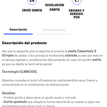
DEVOLUCIÓN
GRATIS
ENVÍO GRATIS
ENVIADO Y
VENDIDO
POR
Descripción
Características
Descripción del producto
Haz que tu pequeña ame el deporte al ponerle la
malla Essentials 3
Stripes
de adidas. Esta prenda la mantendrá
cómoda
ya sea que este en
el parque jugando o simplemente descansando en casa sin perder
estilo
,
ya que su diseño la hará verse genial.
Tecnología CLIMACOOL
Absorbe y expulsa el sudor eficazmente, manteniéndote seca, fresca y
concentrada en tu rendimiento sin distracciones.
Detalles:
• Pretina ancha y plana para un ajuste suave y cómodo.
•
Corte ajustado
que adopta la forma natural de su cuerpo y sigue sus
movimientos para hacer lucir tu figura.