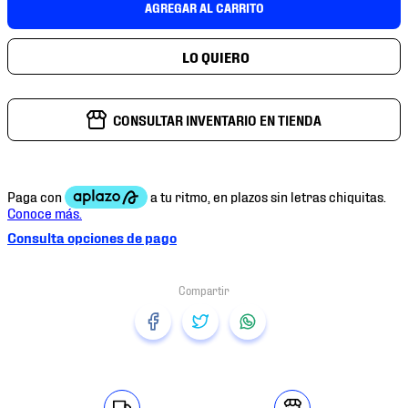
AGREGAR AL CARRITO
7
.
mochilas
8
.
chivas
9
.
tenis niño
10
.
tenis nike
CONSULTAR INVENTARIO EN TIENDA
Consulta opciones de pago