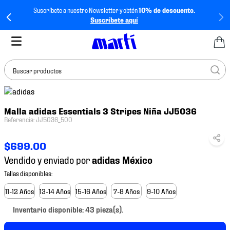
Suscríbete a nuestro Newsletter y obtén
10% de descuento.
Suscríbete aquí
Buscar productos
TÉRMINOS MÁS
Malla adidas Essentials 3 Stripes Niña JJ5036
BUSCADOS
Referencia
:
JJ5036_500
1
.
tenis mujer
$
699
.
00
2
.
tenis hombre
Vendido y enviado por
3
.
tenis
4
.
tenis futbol
11-12 Años
13-14 Años
15-16 Años
7-8 Años
9-10 Años
5
.
mochila
Inventario disponible: 43 pieza(s).
6
.
jersey