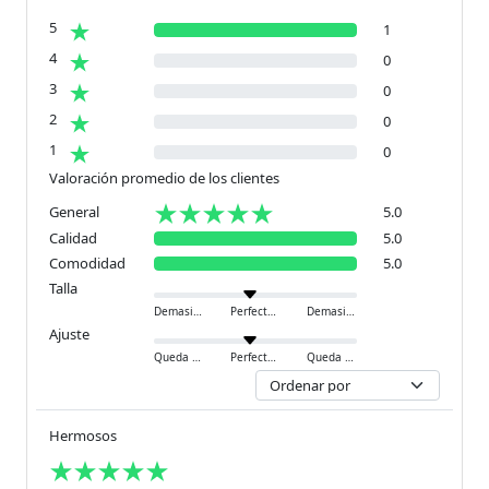
5
1
4
0
3
0
2
0
1
0
Valoración promedio de los clientes
General
5.0
Calidad
5.0
Comodidad
5.0
Talla
Demasiado pequeño
Perfecto
Demasiado grande
Ajuste
Queda ajustado
Perfecto
Queda holgado
Hermosos