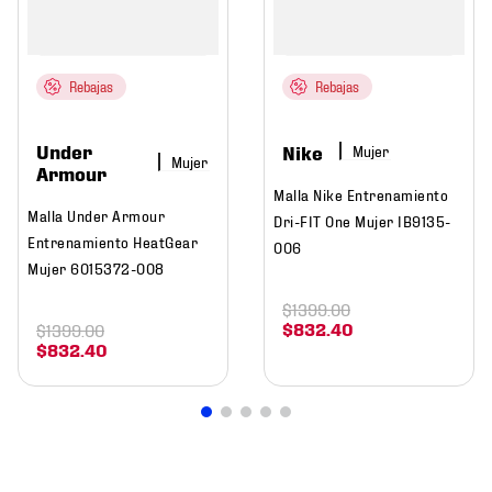
Rebajas
Rebajas
Under
Nike
Mujer
Mujer
Armour
Malla Nike Entrenamiento
Malla Under Armour
Dri-FIT One Mujer IB9135-
Entrenamiento HeatGear
006
Mujer 6015372-008
$
1399
.
00
$
832
.
40
$
1399
.
00
$
832
.
40