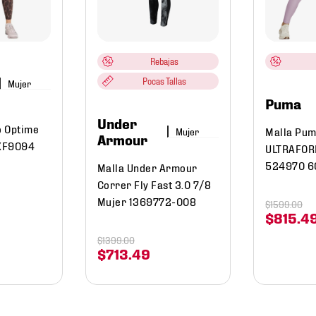
Rebajas
Pocas Tallas
Mujer
Puma
Under
o Optime
Malla Pum
Mujer
Armour
KF9094
ULTRAFOR
524970 6
Malla Under Armour
Correr Fly Fast 3.0 7/8
Mujer 1369772-008
$
1599
.
00
$
815
.
4
$
1399
.
00
$
713
.
49