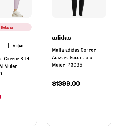
Malla
Entre
7/8 M
Rebajas
adidas
$
1499
.
Mujer
$
89
Malla adidas Correr
Adizero Essentials
a Correr RUN
Mujer IP3085
M Mujer
0
$
1399
.
00
9