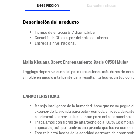
Descripción
Características
Descripción del producto
Tiempo de entrega 5-7 días hábiles.
Garantía de 30 días por defecto de fábrica.
Entrega a nivel nacional.
Malla Kisuana Sport Entrenamiento Basic C1591 Mujer
Leggings deportivo esencial para tus sesiones más duras de entr
y molde en ángulo inteligente para resaltar tu figura, un top con c
CARACTERISTICAS:
Manejo inteligente de la humedad: hace que no se pegue a
exterior de la prenda para estar cómoda y fresca durante e
rendimiento hacer ciclismo como para entrenamientos en 
Trabajamos con fibras de alta tecnología 100% Colombiana
impecable, así que, tendrás una prenda que lucirá como n
Esta tela está hecha de la cantidad correcta de compresi