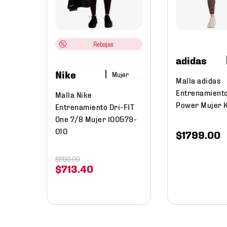
Train
Rebajas
adidas
Nike
Mujer
Malla adidas
Entrenamient
Malla Nike
Power Mujer 
Entrenamiento Dri-FIT
One 7/8 Mujer IO0579-
010
$
1799
.
00
$
1199
.
00
$
713
.
40