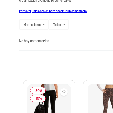
Por favor, inicia sesión para escribir un comentario.
Más reciente
Todos
No hay comentarios.
jer