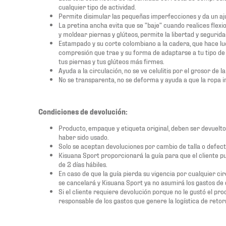
cualquier tipo de actividad.
Permite disimular las pequeñas imperfecciones y da un aj
La pretina ancha evita que se "baje" cuando realices fle
y moldear piernas y glúteos, permite la libertad y segurid
Estampado y su corte colombiano a la cadera, que hace luci
compresión que trae y su forma de adaptarse a tu tipo d
tus piernas y tus glúteos más firmes.
Ayuda a la circulación, no se ve celulitis por el grosor de la 
No se transparenta, no se deforma y ayuda a que la ropa in
Condiciones de devolución:
Producto, empaque y etiqueta original, deben ser devuelto
haber sido usado.
Solo se aceptan devoluciones por cambio de talla o defect
Kisuana Sport proporcionará la guía para que el cliente p
de 2 días hábiles.
En caso de que la guía pierda su vigencia por cualquier cir
se cancelará y Kisuana Sport ya no asumirá los gastos de 
Si el cliente requiere devolución porque no le gustó el pr
responsable de los gastos que genere la logística de retor