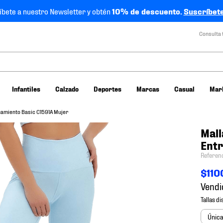
íbete a nuestro Newsletter y obtén
10% de descuento.
Suscríbete
Consulta 
Infantiles
Calzado
Deportes
Marcas
Casual
Mar
namiento Basic C1591A Mujer
Mall
Entr
Referen
$
110
Vendi
Únic