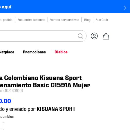
 aquí
tu pedido
Encuentra tu tienda
Ventas corporativas
Blog
Run Club
ketplace
Promociones
Diablos
a Colombiano Kisuana Sport
enamiento Basic C1591A Mujer
cia
:
1081301001
0
.
00
do y enviado por
a