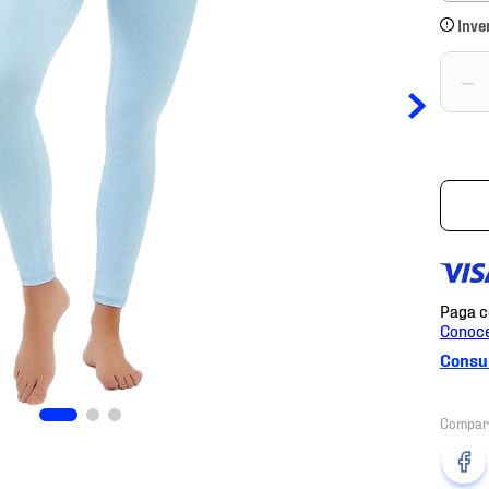
Inve
－
Consul