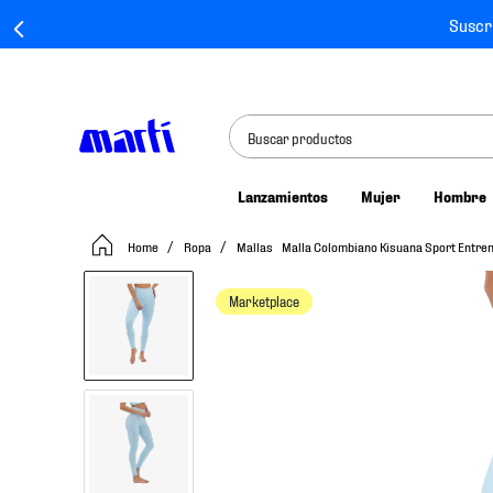
Suscr
Buscar productos
Lanzamientos
Mujer
Hombre
TÉRMINOS MÁS BUSCADOS
Ropa
Mallas
Malla Colombiano Kisuana Sport Entre
1
.
tenis mujer
2
.
tenis hombre
Marketplace
3
.
tenis
4
.
tenis futbol
5
.
jersey
6
.
mochila
7
.
mochilas