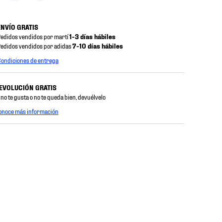
ENVÍO GRATIS
edidos vendidos por martí
1-3 días hábiles
edidos vendidos por adidas
7-10 días hábiles
ondiciones de entrega
EVOLUCIÓN GRATIS
 no te gusta o no te queda bien, devuélvelo
onoce más información