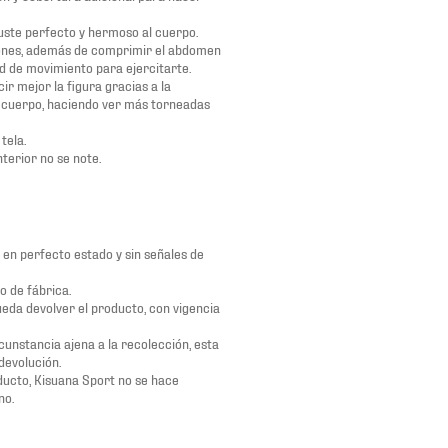
uste perfecto y hermoso al cuerpo.
xiones, además de comprimir el abdomen
ad de movimiento para ejercitarte.
r mejor la figura gracias a la
e cuerpo, haciendo ver más torneadas
tela.
terior no se note.
 en perfecto estado y sin señales de
o de fábrica.
ueda devolver el producto, con vigencia
cunstancia ajena a la recolección, esta
devolución.
oducto, Kisuana Sport no se hace
no.