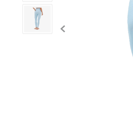
8
.
chivas
9
.
tenis niño
10
.
tenis nike