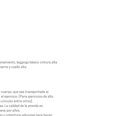
enamiento, leggings básico cintura alta
ierre y cuello alto.
l cuerpo, que sea transportada al
l ejercicio. (Para ejercicios de alto
circuito entre otros).
s. La calidad de la prenda es
ueva por años.
ón y cobertura adicional para hacer