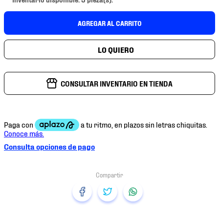
7
.
mochilas
8
.
chivas
AGREGAR AL CARRITO
9
.
tenis niño
10
.
tenis nike
CONSULTAR INVENTARIO EN TIENDA
Consulta opciones de pago