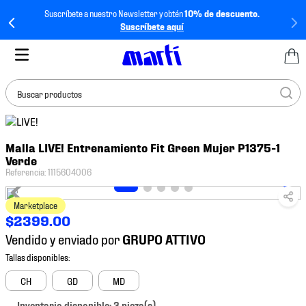
Suscríbete a nuestro Newsletter y obtén
10% de descuento.
Suscríbete aquí
Buscar productos
TÉRMINOS MÁS
Malla LIVE! Entrenamiento Fit Green Mujer P1375-1
BUSCADOS
Verde
1
.
tenis mujer
Referencia
:
1115604006
2
.
tenis hombre
Marketplace
3
.
tenis
$
2399
.
00
Vendido y enviado por
4
.
tenis futbol
5
.
jersey
CH
GD
MD
6
.
mochila
Inventario disponible: 3 pieza(s).