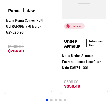
Puma
Mujer
Malla Puma Correr RUN
ULTRAFORM 7/8 Mujer
Rebajas
527520 96
Under
Infantiles,
Niño
Armour
$
1499
.
00
$
764
.
49
Malla Under Armour
Entrenamiento HeatGear
Niño 1361741-001
$
699
.
00
$
356
.
49