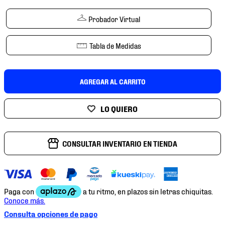
7
.
mochilas
Probador Virtual
8
.
chivas
9
.
tenis niño
Tabla de Medidas
10
.
tenis nike
AGREGAR AL CARRITO
CONSULTAR INVENTARIO EN TIENDA
Consulta opciones de pago