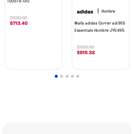
IO0579-010
adidas
Hombre
$
1199
.
00
$
713
.
40
Malla adidas Correr adi365
Essentials Hombre JY5495
$
1199
.
00
$
815
.
32