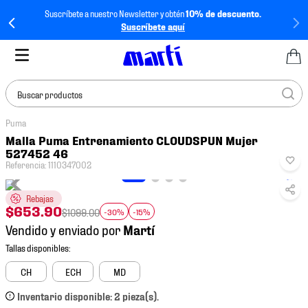
Suscríbete a nuestro Newsletter y obtén
10% de descuento.
Suscríbete aquí
Buscar productos
Puma
TÉRMINOS MÁS
Malla Puma Entrenamiento CLOUDSPUN Mujer
BUSCADOS
527452 46
Referencia
:
1110347002
1
.
tenis mujer
2
.
tenis hombre
Rebajas
$
653
.
90
$
1099
.
00
-30%
-15%
3
.
tenis
Vendido y enviado por
4
.
tenis futbol
5
.
mochila
CH
ECH
MD
6
.
jersey
Inventario disponible: 2 pieza(s).