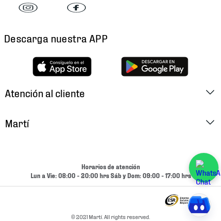
Descarga nuestra APP
Atención al cliente
Factura Electrónica
Martí
Preguntas Frecuentes
Historia
Métodos de Pago
Ubica tu Tienda
Horarios de atención
Cambios y Devoluciones
Lun a Vie: 08:00 - 20:00 hrs Sáb y Dom: 09:00 - 17:00 hrs
Aviso de Privacidad
Contacto
Términos y Condiciones
Condiciones de Entrega
© 2021 Martí. All rights reserved.