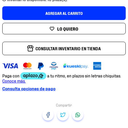
7
.
mochilas
8
.
chivas
AGREGAR AL CARRITO
9
.
tenis niño
10
.
tenis nike
CONSULTAR INVENTARIO EN TIENDA
Consulta opciones de pago