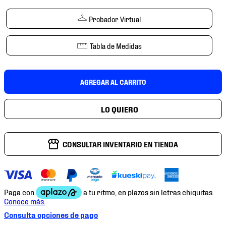
7
.
mochilas
Probador Virtual
8
.
chivas
9
.
tenis niño
Tabla de Medidas
10
.
tenis nike
AGREGAR AL CARRITO
CONSULTAR INVENTARIO EN TIENDA
Consulta opciones de pago