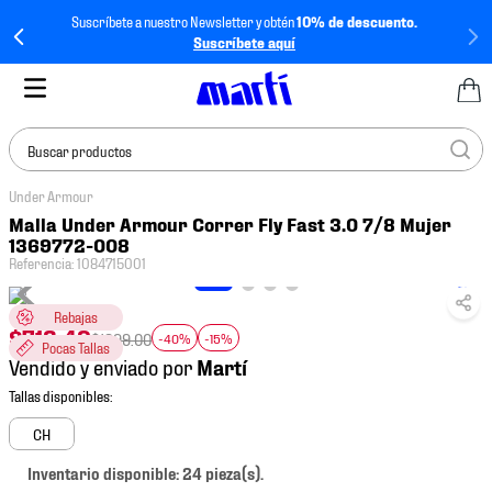
Suscríbete a nuestro Newsletter y obtén
10% de descuento.
Suscríbete aquí
Buscar productos
Under Armour
TÉRMINOS MÁS
Malla Under Armour Correr Fly Fast 3.0 7/8 Mujer
BUSCADOS
1369772-008
Referencia
:
1084715001
1
.
tenis mujer
2
.
tenis hombre
Rebajas
$
713
.
49
$
1399
.
00
-40%
-15%
Pocas Tallas
3
.
tenis
Vendido y enviado por
4
.
tenis futbol
5
.
jersey
CH
6
.
mochila
Inventario disponible: 24 pieza(s).