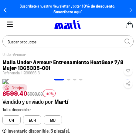
Suscríbete a nuestro Newsletter y obtén
10% de descuento.
Suscríbete aquí
Buscar productos
Under Armour
TÉRMINOS MÁS
Malla Under Armour Entrenamiento HeatGear 7/8
BUSCADOS
Mujer 1365335-001
Referencia
:
1129666616
1
.
tenis mujer
2
.
tenis hombre
Rebajas
$
599
.
40
$
999
.
00
-40%
3
.
tenis
Vendido y enviado por
4
.
tenis futbol
5
.
mochila
CH
ECH
MD
6
.
jersey
Inventario disponible: 5 pieza(s).