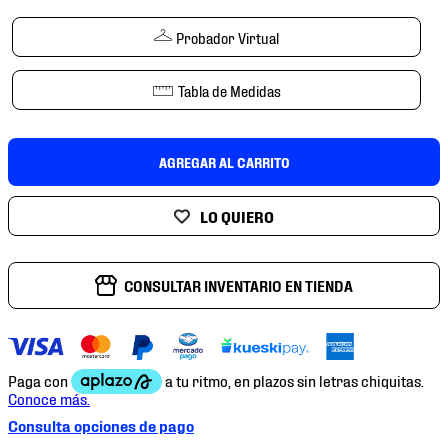
7
.
mochilas
Probador Virtual
8
.
chivas
9
.
tenis niño
Tabla de Medidas
10
.
tenis nike
AGREGAR AL CARRITO
CONSULTAR INVENTARIO EN TIENDA
Consulta opciones de pago